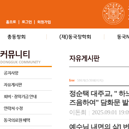
free
586개(5/30페이지)
정순택 대주교, " 
즈음하여" 담화문 
이돈희
2025.09.01 19:
|
예수님 내면의 삶] 번