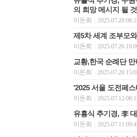
유흘식 추기경, 우원식
의 희망 메시지 될 것
이돈희
2025.07.28 08:
|
제5차 세계 조부모와
이돈희
2025.07.26 16:
|
교황,한국 순례단 만나
이돈희
2025.07.20 15:
|
회장 인사말
이사장 인사말
총동창회
상임위원회
임원 현황
모교 소
'2025 서울 도전페
감사
연혁·사업실적
지부·지
이돈희
2025.07.12 08:
|
연혁
역대 이사장
언론에 
역대회장
정관
동창회
유흥식 추기경, 李 대
회칙
결산 공시
포토뉴
회장 및 감사 선임규정
기부금
영상갤
이돈희
2025.07.11 09:
|
찾아오시는 길