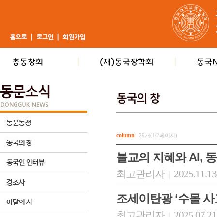
column
29개(1/2페이지)
불교의 지혜와 AI, 
최고관리자
2025.11.13
|
조세이탄광 ‘수몰 사
최고관리자
2025.07.21
|