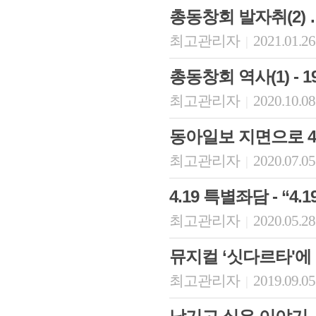
총동창회 발자취(2)
최고관리자
2021.01.26
|
총동창회 역사(1) - 
최고관리자
2020.10.08
|
동아일보 지면으로 4
최고관리자
2020.07.05
|
회장 인사말
이사장 인사말
총동창회
4.19 특별좌담 - “4
상임위원회
임원 현황
모교 소
감사
연혁·사업실적
지부·지
최고관리자
2020.05.28
|
연혁
역대 이사장
언론에 
역대회장
정관
동창회
뮤지컬 ‘싯다르타'에 
회칙
결산 공시
포토뉴
회장 및 감사 선임규정
기부금
영상갤
최고관리자
2019.09.05
|
찾아오시는 길