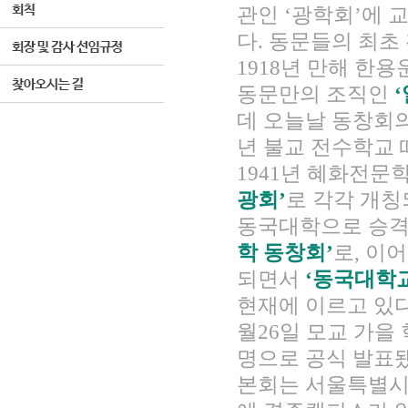
관인 ‘광학회’에 
다. 동문들의 최초
1918년 만해 한
동문만의 조직인
데 오늘날 동창회의 
년 불교 전수학교
1941년 혜화전
광회’
로 각각 개칭
동국대학으로 승
학 동창회’
로, 이
되면서
‘동국대학
현재에 이르고 있다.
월26일 모교 가을
명으로 공식 발표됐
본회는 서울특별시