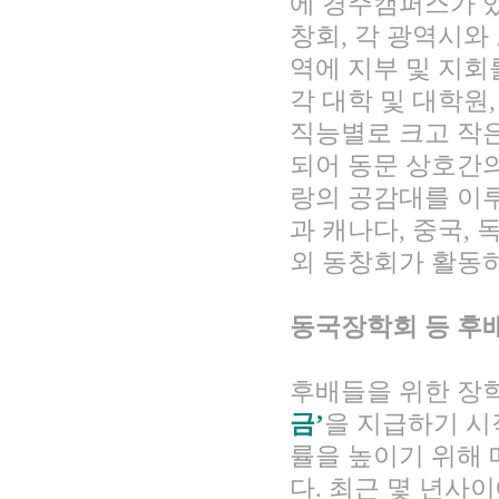
에 경주캠퍼스가 
창회, 각 광역시와 
역에 지부 및 지회
각 대학 및 대학원,
직능별로 크고 작
되어 동문 상호간
랑의 공감대를 이루
과 캐나다, 중국, 
외 동창회가 활동하
회장 인사말
이사장 인사말
총동창회
상임위원회
임원 현황
모교 소
동국장학회 등 후배
감사
연혁·사업실적
지부·지
연혁
역대 이사장
언론에 
역대회장
정관
동창회
후배들을 위한 장
회칙
결산 공시
포토뉴
금’
을 지급하기 시
회장 및 감사 선임규정
기부금
영상갤
률을 높이기 위해 
찾아오시는 길
다. 최근 몇 년사