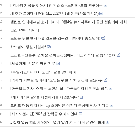
21
[ 역사의 기록을 찾아서] 한국 최초 <노인학>도입 연구하는
새 주한 교항대사관첫 삽... 2027년 1월 완공(가톨릭신문)
20
19
벨칸토 인터내셔널 소사이어티 10월4일 뉴저지주에서 공연 성황리에 개최
18
인간 120세 시대에
노인을 위한 행사가 있었으면(김옥길 이화여대 총잔님께)
17
하느님이 정말 계실까?
16
도전한국인본부, 광화문 광화문광장에서, 이산가족의 날 행사' 참여
15
[서울경제] 신문 인터뷰 전문
14
13
<특별기고> 제25회 노인의 날을 맞이하여
[역사의 기록을 찾아서] "노인들 위한 사회 공감대 필요&qu
12
[한국일보 기사] 어제는 노인의 날 - 한국노인학히 이돈희 회장
11
<세계어버이날>을 제정하기를 제언합니다!
10
트럼프 대통령 취임식 vip 초청받은 성악가 주성배 박사 인터뷰
09
[세계도전재단] 2025년 장학금 수여식 안내
08
k 컬처 열풍 힘입어 'k성인 ' 널리 알려야- 김대거 성인상 화제
07