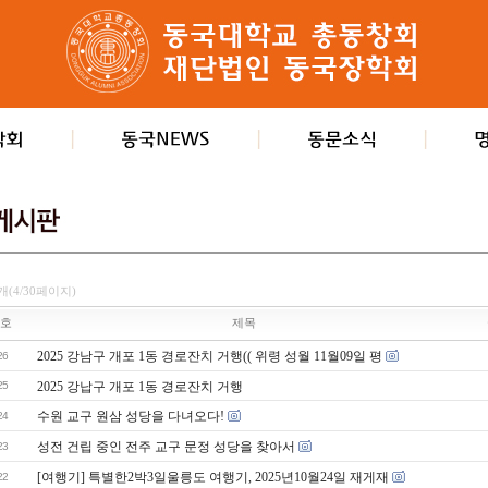
개(4/30페이지)
호
제목
2025 강남구 개포 1동 경로잔치 거행(( 위령 성월 11월09일 평
26
25
2025 강납구 개포 1동 경로잔치 거행
수원 교구 원삼 성당을 다녀오다!
24
성전 건립 중인 전주 교구 문정 성당을 찾아서
23
[여행기] 특별한2박3일울릉도 여행기, 2025년10월24일 재게재
22