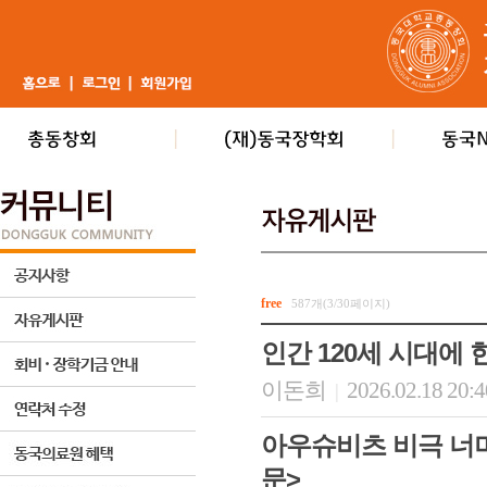
free
587개(3/30페이지)
인간 120세 시대에
이돈희
2026.02.18 20:
|
아우슈비츠 비극 너
문>