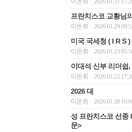
이돈희
2026.01.31 17:
|
프란치스코 교황님의 
이돈희
2026.01.29 09:
|
미국 국세청 ( I R S
이돈희
2026.01.23 05:
|
이대석 신부 리더쉽,
이돈희
2026.01.22 17:
회장 인사말
이사장 인사말
|
총동창회
상임위원회
임원 현황
모교 소
감사
연혁·사업실적
지부·지
2026 대
연혁
역대 이사장
언론에 
이돈희
2026.01.20 10:
|
역대회장
정관
동창회
회칙
결산 공시
포토뉴
회장 및 감사 선임규정
기부금
성 프란치스코 선종 8
영상갤
찾아오시는 길
문>