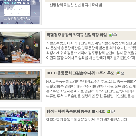
부산동창회 특별한 신년 동국가족의 밤
직할경주동창회 최덕규 신임회장 취임
직할경주동창회 최덕규 신임회장 취임직할경주동창회 신년 교례회
다.문선배 총동창회장은 경주동창회 발전을 위해 수고한 조덕
회장에게 위촉장을 수여하며 경주동창회 발전에 힘써 줄 것을 
여건과 불황 속에서도 성과를 내는 한해가 되기를 기원한다"며
ROTC 총동문회 고김범수 대위 21주기 추모
ROTC 총동문회 고김범수 대위 21주기 추모ROTC 총동문회(회
은 故김범수(경영98) 대위 21주기를 맞아 35사단(전북 임실 
는 2002년 학군사관 40기로 임관하여 35사단 신병교육대대에서 소
수류탄 투척 교육훈련을 진행하던 중 한 훈련병이 안전핀을 분리한 
행정대학원 총동문회 동문회보 제4호
행정대학원 총동문회 동문회보 제4호가 발간되었습니다.