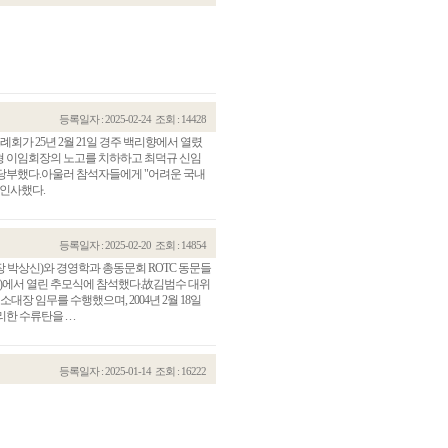
등록일자 : 2025-02-24
조회 : 14428
가 25년 2월 21일 경주 백리향에서 열렸
형 이임회장의 노고를 치하하고 최덕규 신임
당부했다.아울러 참석자들에게 "어려운 국내
 인사했다.
등록일자 : 2025-02-20
조회 : 14854
장 박상신)와 경영학과 총동문회 ROTC 동문들
소재)에서 열린 추모식에 참석했다.故김범수 대위
대장 임무를 수행했으며, 2004년 2월 18일
수류탄을 . . .
등록일자 : 2025-01-14
조회 : 16222