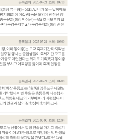
등록일자 : 2025-07-21
조회 : 10918
장 류국형)는 5월10일 비가 오는 날씨에도
평지회(회장 이길원) 동문 모임에 전진선 양
총동문회(회장 박상신)는 6월 호국보훈의 달
다.■ 대구경북지부▲대구경북지회(회장 손진
등록일자 : 2025-07-21
조회 : 10800
정, 이하 동여총)는 모교 축제기간 마지막날
다.일일주점 행사는 졸업생들이 축제기간 모교를
학기금도 마련한다는 취지로 기획됐다.동여총
 부치고 어묵탕을 끓이며 축제 현장을 . . .
등록일자 : 2025-07-21
조회 : 10708
(회장 홍종표)는 5월 9일 영등포구 대일빌
세트를 기탁했다.이번 후원은 총동문회 나눔행사
드 최병환 대표의 기부에 따라 마련됐다.이
 인권과 삶의 질 향상에 함께하고자. . .
등록일자 : 2025-05-08
조회 : 12594
모교 남산홀에서 합창 연습을 마치고 박성기
장의 뒤를 이어 2대 단장으로 취임하는 박 단장을
해 축하의 꽃다발을 건넸다.2017년 12월