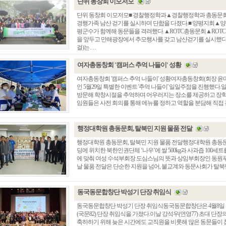
단위 동창회 이모저모
단위 동창회 이모저모■ 경찰행정학과▲경찰행정학과 총동문회(회
경행가족 남산 걷기를 실시하며 단합을 다졌다.■ 양평지회▲양
평군수가 함께해 동문들을 격려했다.▲ROTC총동문회▲ROTC
을 앞두고 만해광장에서 추모행사를 갖고 남산걷기를 실시했
걸)는 . . .
여자총동창회 '캠퍼스 추억 나들이' 성황
여자총동창회 '캠퍼스 추억 나들이' 성황여자총동창회(회장 윤미
인 5월29일 특별한 이벤트 '추억 나들이' 일일주점을 진행했
방문해 학창시절을 추억하며 어우러지는 장소를 제공하고 장
임원들은 사전 회의를 통해 메뉴를 정하고 역할을 분담해 직접 전을
행정대학원 총동문회, 탈북민 지원 물품 전달
행정대학원 총동문회, 탈북민 지원 물품 전달행정대학원 총동문회
딩에 위치한 북한인권단체 ‘나우’에 쌀 500kg과 사과즙 100
에 맞춰 여성 수석부회장 도심스님의 뜻과 상임부회장인 동원푸
날 물품 전달은 단순한 지원을 넘어, 불교계와 동문사회가 탈북민의
동국동문합창단 박성기 단장 취임식
동국동문합창단 박성기 단장 취임식동국동문합창단은 4월8일 
(국문82) 단장 취임식을 가졌다.이날 강석우(연영77) 초대 단
축하하기 위해 늦은 시간에도 교직원을 비롯해 많은 동문들이 참석