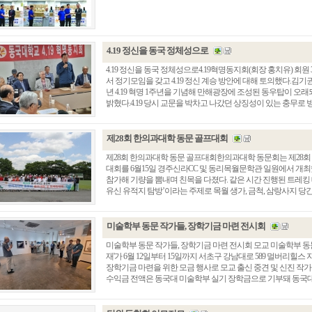
4.19 정신을 동국 정체성으로
4.19 정신을 동국 정체성으로4.19혁명동지회(회장 홍치유) 회원
서 정기모임을 갖고 4.19 정신 계승 방안에 대해 토의했다.김기권
년 4.19 혁명 1주년을 기념해 만해광장에 조성된 동우탑이 
밝혔다.4.19 당시 교문을 박차고 나갔던 상징성이 있는 충무로 방향 
제28회 한의과대학 동문 골프대회
제28회 한의과대학 동문 골프대회한의과대학 동문회는 제28회
대회를 6월15일 경주신라CC 및 동리목월문학관 일원에서 개최
총동창회 소식
동문동정
회
참가해 기량을 뽐내며 친목을 다졌다. 같은 시간 진행된 트레킹 
유신 유적지 탐방’이라는 주제로 목월 생가, 금척, 삼랑사지 당간지주
모교 소식
동국의 창
장
지부·지회 소식
동국인 인터뷰
자
언론에 비친 동국
경조사
미술학부 동문 작가들, 장학기금 마련 전시회
동창회보
이달의 시
미술학부 동문 작가들, 장학기금 마련 전시회 모교 미술학부 동
포토뉴스
재'가 6월 12일부터 15일까지 서초구 강남대로 589 멀버리힐
장학기금 마련을 위한 모금 행사로 모교 출신 중견 및 신진 작가
영상갤러리
수익금 전액은 동국대 미술학부 실기 장학금으로 기부돼 동국대 후