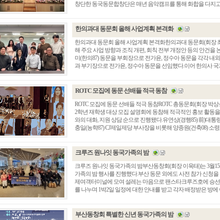
창단한 동국동문합창단은 매년 음악캠프를 통해 화합을 다지고 정
한의과대 동문회 올해 사업계획 본격화
한의과대 동문회 올해 사업계획 본격화한의과대 동문회(회장 최유
해 주요 사업 방향과 조직 개편, 회칙 전부 개정안 등의 안건을
미(한의87) 동문을 부회장으로 전가윤, 정수아 동문을 각각 
과 부기장으로 전가윤, 정수아 동문을 선임했다.이어 한의사 국가시
ROTC 모집에 동문 선배들 적극 동참
ROTC 모집에 동문 선배들 적극 동참ROTC 총동문회(회장 박
2학년 재학생 대상 모집 설명회에 동참해 적극적인 홍보 활동을 
와의 대화, 지원 상담 순으로 진행됐다.유연상(경행85) 前)대통령
충일(농학87) CJ제일제당 부사장을 비롯해 양종원(건축08) 소령, 현
크루즈 원나잇 동국가족의 밤
크루즈 원나잇 동국가족의 밤부산동창회(회장 이욱태)는 3월15일
가족의 밤 행사를 진행했다.부산 동문 외에도 사전 참가 신청을 
제여객터미널에 모여 설레는 마음으로 팬스타크루즈호에 승선했
를 나누며 1박2일 일정에 대한 안내를 받고 각자 배정받은 방에 여
부산동창회 특별한 신년 동국가족의 밤