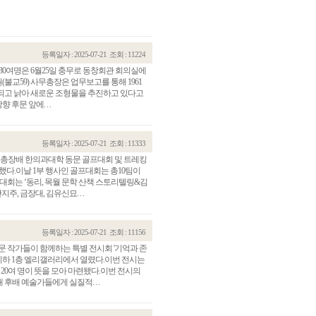
등록일자 : 2025-07-21
조회 : 11224
 30여명은 6월25일 충무로 동창회관 회의실에
(불교59) 사무총장은 업무보고를 통해 1961
오래되고 낡아 새로운 조형물을 추진하고 있다고
후문 앞에. . .
등록일자 : 2025-07-21
조회 : 11333
 총장배 한의과대학 동문 골프대회 및 트레킹
했다.이날 1부 행사인 골프대회는 총10팀이
관건립기금 기부자
공지사항
대회는 ‘동리, 목월 문학 산책 스토리텔링&김
, 금장대, 김유신묘. . .
학발전기금 기부자
자유게시판
랑스러운 동국인
회비·장학기금 안내
연락처 수정
등록일자 : 2025-07-21
조회 : 11156
동국의료원 혜택
문 작가들이 함께하는 특별 전시회 '기억과 존
만해마을 할인 혜택
스 지하 1층 엘리갤러리에서 열렸다.이번 전시는
 20여 명이 뜻을 모아 마련됐다.이번 전시의
지부지회 링크
배 예술가들에게 실질적. . .
동문기업 링크