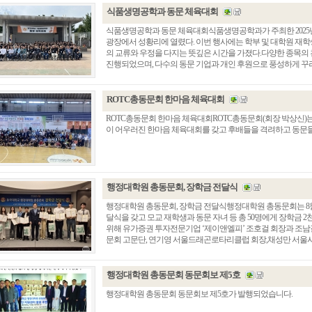
식품생명공학과 동문 체육대회
식품생명공학과 동문 체육대회식품생명공학과가 주최한 2025년도
광장에서 성황리에 열렸다. 이번 행사에는 학부 및 대학원 재학생, 
의 교류와 우정을 다지는 뜻깊은 시간을 가졌다.다양한 종목의 친
진행되었으며, 다수의 동문 기업과 개인 후원으로 풍성하게 꾸려졌다
ROTC총동문회 한마음 체육대회
ROTC총동문회 한마음 체육대회ROTC총동문회(회장 박상신)는
이 어우러진 한마음 체육대회를 갖고 후배들을 격려하고 동문들
행정대학원 총동문회, 장학금 전달식
행정대학원 총동문회, 장학금 전달식행정대학원 총동문회는 8월2
달식을 갖고 모교 재학생과 동문 자녀 등 총 50명에게 장학금
위해 유가증권 투자전문기업 ‘제이앤엘피’ 조호걸 회장과 조남길
문회 고문단, 연기영 서울드래곤로타리클럽 회장,채성만 서울시 중
행정대학원 총동문회 동문회보 제5호
행정대학원 총동문회 동문회보 제5호가 발행되었습니다.