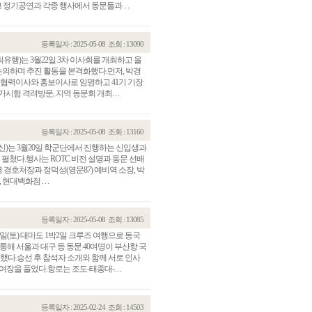
기공연과 각종 행사에서 동문들과. . .
등록일자 : 2025-05-08
조회 : 13090
행)는 3월22일 3차 이사회를 개최하고 올
 논의하며 추진 활동을 본격화했다.먼저, 박경
내외협력이사와 홍보이사로 임명하고 41기 기장
험 격려방문, 지역 동문회 개최. . .
등록일자 : 2025-05-08
조회 : 13160
상신)는 3월20일 학군단에서 진행하는 신입생과
펼쳤다.행사는 ROTC 비전 설명과 동문 선배
 경호처장과 정덕성(영문87) 예비역 소장, 박
대백화점 . . .
등록일자 : 2025-05-08
조회 : 13085
(토) 대마도 1박2일 크루즈 여행으로 동국
통해 서울과 대구 등 동문 40여명이 부산항 국
다.승선 후 참석자 소개와 함께 서로 인사
장을 풀었다.항로는 조도-태종대-. . .
등록일자 : 2025-02-24
조회 : 14503