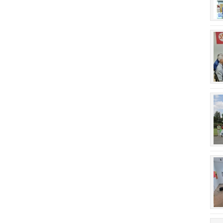
회장 인사말
이사장 인사말
상임위원회
임원 현황
감사
연혁·사업실적
연혁
역대 이사장
역대회장
정관
회칙
결산 공시
회장 및 감사 선임규정
기부금
찾아오시는 길