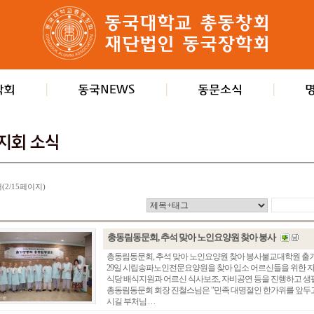
개(2/15페이지)
총동림동문회, 추석 맞아 노인요양원 찾아 봉사
총동림동문회, 추석 맞아 노인요양원 찾아 봉사불교대학원 출
29일 시립송파노인전문요양원을 찾아 입소 어르신들을 위한 
식당 배식지원과 어르신 식사보조, 자비공연 등을 진행하고 생
총동림동문회 회장 진철스님은 "민족 대명절인 한가위를 앞두고
시길 부처님 . . .