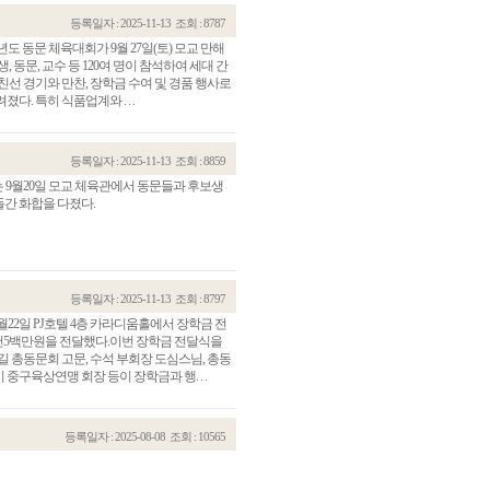
등록일자 : 2025-11-13
조회 : 8787
 동문 체육대회가 9월 27일(토) 모교 만해
동문, 교수 등 120여 명이 참석하여 세대 간
선 경기와 만찬, 장학금 수여 및 경품 행사로
. 특히 식품업계와 . . .
등록일자 : 2025-11-13
조회 : 8859
 9월20일 모교 체육관에서 동문들과 후보생
간 화합을 다졌다.
등록일자 : 2025-11-13
조회 : 8797
2일 PJ호텔 4층 카라디움홀에서 장학금 전
 2천5백만원을 전달했다.이번 장학금 전달식을
 총동문회 고문, 수석 부회장 도심스님, 총동
구육상연맹 회장 등이 장학금과 행. . .
등록일자 : 2025-08-08
조회 : 10565