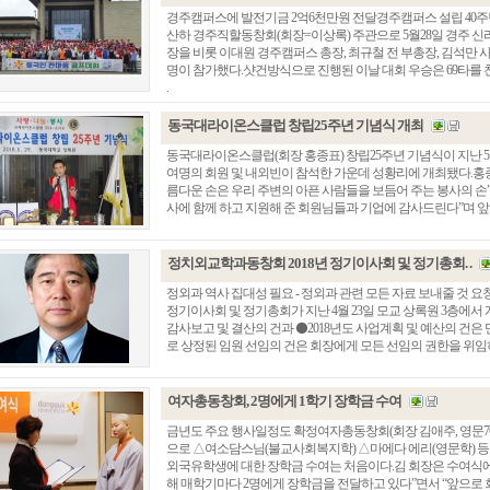
경주캠퍼스에 발전기금 2억6천만원 전달경주캠퍼스 설립 40
산하 경주직할동창회(회장=이상록) 주관으로 5월28일 경주 신
장을 비롯 이대원 경주캠퍼스 총장, 최규철 전 부총장, 김석만 
명이 참가했다.샷건방식으로 진행된 이날 대회 우승은 69타를 친
.
동국대라이온스클럽 창립25주년 기념식 개최
동국대라이온스클럽(회장 홍종표) 창립25주년 기념식이 지난 5월2
여명의 회원 및 내외빈이 참석한 가운데 성황리에 개최됐다.홍
름다운 손은 우리 주변의 아픈 사람들을 보듬어 주는 봉사의 손”
사에 함께 하고 지원해 준 회원님들과 기업에 감사드린다”며 앞으로
정치외교학과동창회 2018년 정기이사회 및 정기총회. .
정외과 역사 집대성 필요 - 정외과 관련 모든 자료 보내줄 것 
정기이사회 및 정기총회가 지난 4월 23일 모교 상록원 3층에서 
감사보고 및 결산의 건과 ⚫2018년도 사업계획 및 예산의 건은
로 상정된 임원 선임의 건은 회장에게 모든 선임의 권한을 위임하여 
여자총동창회, 2명에게 1학기 장학금 수여
금년도 주요 행사일정도 확정여자총동창회(회장 김애주, 영문76,
으로 △여소담스님(불교사회복지학) △마에다 에리(영문학) 등 
외국유학생에 대한 장학금 수여는 처음이다.김 회장은 수여식에
해 매학기마다 2명에게 장학금을 전달하고 있다”면서 “앞으로 회원