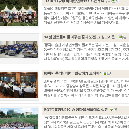
112 ROTC, 제1회 대한민국 ROTC 문무축구. .
동국FC 엘리펀트 축구단 첫 대회부터 기선 제압 112 ROTC의
동문회장)이 제1회 2018 대한민국 ROTCian-cup 대학문무축구대
팀이 참가한 가운데 9월29일 용인축구센터에서 열린 이 대회에서 
터울의 선후배가 한팀이 되어 4승1무1패를 기록했다. 11. . .
'여성 멘토들이 들려주는 꿈과 도전, 그 싱그러운 . .
‘동국대 출신 여성 멘토들이 들려주는 꿈과 도전, 그 싱그러운 삶
동국대여자동창회(회장 김애주, 76영문, 모교 영문과 교수) 주관으
세미나실에서 열린 이번 행사에는 박미영(84경행) 서울청 아동청소
나송희(05미술) 돌체유럽유학원 원장을 초청, 자신들의 분야에서 꿈
88학번 홈커밍데이 “팔팔하게 모이자”
준비위원회 구성 … 10월13일 교내 일원서 열려 88학번 입학30
후 2시부터 모교 중강당과 상록원 교직원 식당 등 교내 일원에서
88학번 동문 20여명이 모임을 갖고 차권준(통계학과, 농심데
위원회를 구성했다. 이 자리에서는 또 학과별 참여를 늘리는 방안과
ROTC 홈커밍데이 & 한마음 체육대회 성료
‘동국FC 엘리펀트축구단’ 창단식도 가져112 ROTC총동문회(회장
당체육대회가 9월1일 모교 대운동장에서 회원1백50여명이 참가한
터 56기 회원들은 재학생 후배인 57·58기 후보생들의 환영대열