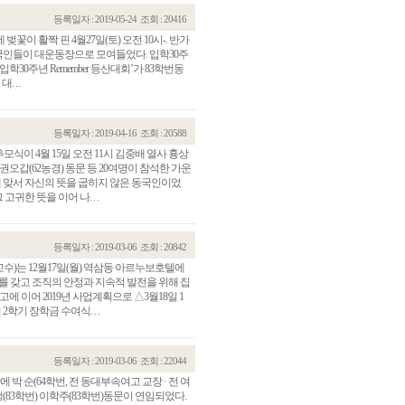
등록일자 : 2019-05-24
조회 : 20416
벚꽃이 활짝 핀 4월27일(토) 오전 10시-. 반가
동국인들이 대운동장으로 모여들었다. 입학30주
학30주년 Remember 등산대회’가 83학번동
 . .
등록일자 : 2019-04-16
조회 : 20588
식이 4월 15일 오전 11시 김중배 열사 흉상
오갑(62농경) 동문 등 20여명이 참석한 가운
에 맞서 자신의 뜻을 굽히지 않은 동국인이었
한 뜻을 이어 나. . .
등록일자 : 2019-03-06
조회 : 20842
수)는 12월17일(월) 역삼동 아르누보호텔에
사를 갖고 조직의 안정과 지속적 발전을 위해 집
에 이어 2019년 사업계획으로 △3월18일 1
학기 장학금 수여식. . .
등록일자 : 2019-03-06
조회 : 22044
순(64학번, 전 동대부속여고 교장 · 전 여
3학번) 이학주(83학번)동문이 연임되었다.