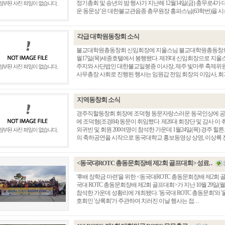
정기총회 및 송년의 밤 행사가 지난해 12월14일(금) 충무로4가
운 동문상’은 대한불교관음종 총무원장 홍파스님(63학번)을 시상했
각급 대학원동창회 소식
불교대학원총동창회 신임회장에 지울스님 불교대학원총동창회 정기
월17일(목)세종호텔에서 봉행됐다. 제19대 신임회장으로 지
주지와 사단법인 대한불교일붕종 이사장, 제주 빛마루 축제위원
사무총장 사회로 진행된 행사는 임원갑 전임 회장의 이임사, 회기 이양
지역동창회 소식
경주직할동창회 회장에 조덕형 동문자랑스러운 동국인상에 공석
에 조덕형(조경84) 동문이 취임했다. 제26대 회장단 및 감사
총동창회 소식
동문동정
회
외귀빈 및 회원 200여명이 참석한 가운데 1월24일(목) 경주
의 축하공연을 시작으로 동국대학교 홍보동영상 상영, 이상록 전임 회
모교 소식
동국의 창
장
지부·지회 소식
동국인 인터뷰
자
언론에 비친 동국
경조사
<동국대ROTC 총동문회장배 제2회 골프대회> 성료. .
동창회보
이달의 시
'후배 장학금 마련'을 위한 <동국대ROTC 총동문회장배 제2회 
포토뉴스
국대 ROTC 총동문회장배 제2회 골프대회>가 지난 10월 29일(월
참석한 가운데 성황리에 개최됐다. '동국대 ROTC 총동문회'와 '
영상갤러리
호회인 '상록회'가 주관하여 치러진 이날 행사는 접. . .