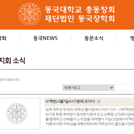
개(9/15페이지)
67학번, 6월7일 6시7분에 모이다
입학 50주년 첫 테프, 60주년 홈커밍데이 까지 '가즈～아'67학
6시7분 회원 30여명이 참석한가운데 모교 상록원 교직원식당에
를 함께하고 선배들의 노익장을 격려했다. 이날 모임에서 67학
치른데 대한 자부심을 재확인하며 60, 70주년까지 올인을 다짐하고 