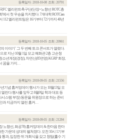
등록일자 : 2018-10-08
조회 : 20791
 동국FC 엘리펀트축구단(단장=노향선 ROTC총
회'에서 첫 우승을 차지했다. 7개대학 ROTCian
112 엘리펀트팀은 16기부터 72기까지 40년
등록일자 : 2018-10-05
조회 : 20961
의 이야기’ 그 두 번째 토크 콘서트가 열렸다.
로 지난 10월 1일 모교 혜화관 2층 고순청
년계장(경정), 차연신(85연영) KGRP 회장,
을 가지. . .
등록일자 : 2018-09-05
조회 : 21556
주년기념 홈커밍데이 행사가 오는 10월13일 오
 열린다.행사를 앞두고 8월9일 학과 대표 등
이타시스템 부장) 동문을 위원장으로 하는 준비
 지금까지 열린 홈커. . .
등록일자 : 2018-09-05
조회 : 21284
 노향선, 화공78) 홈커밍데이 & 한마음 한마
 가운데 성대히 펼쳐졌다. 오전 10시 1기부
을 통과, 입장한 뒤 개회식을 갖고 청팀(홀수 기