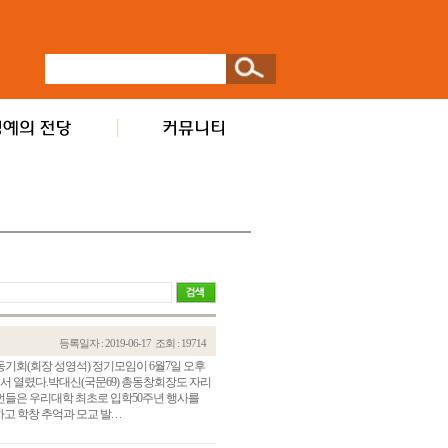
등록일자 : 2019-06-17
조회 : 19714
번동기회(회장 성영석) 정기모임이 6월7일 오후
서 열렸다.박대신(국문69) 총동창회장도 자리
번들은 우리대학 최초로 입학50주년 행사를
학창 추억과 모교 발. . .