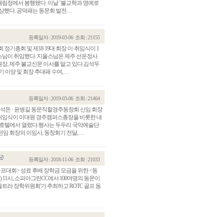
 대림정에서 봉행됐다. 이날 ‘불교학과 명예로
다. 공덕패는 동문회 발전. . .
등록일자 : 2019-03-06
조회 : 21155
총회 및 제18·19대 회장 이·취임식이 1
울스님이 취임했다. 지울스님은 제주 선운정사
장, 제주 불교신문 이사를 맡고 있다.김석두
 및 회장 추대패 수여, . . .
등록일자 : 2019-03-06
조회 : 21464
돈 · 윤병길 동문직할경주동창회 신임 회장
 이·취임식이 이대원 경주캠퍼스총장을 비롯한 내
관건립기금 기부자
공지사항
 힐튼호텔에서 열렸다.행사는 두두리 국악예술단
장의 이임사, 동창회기 전달, . . .
학발전기금 기부자
자유게시판
랑스러운 동국인
회비·장학기금 안내
연락처 수정
등록일자 : 2018-11-06
조회 : 21033
동국의료원 혜택
골프대회> 성료 후배 장학금 모금을 위한 <동
만해마을 할인 혜택
) 11시, 소피아그린CC에서 100여명의 동문이
울트라 장학위원회'가 추최하고 ROTC 골프 동
지부지회 링크
동문기업 링크