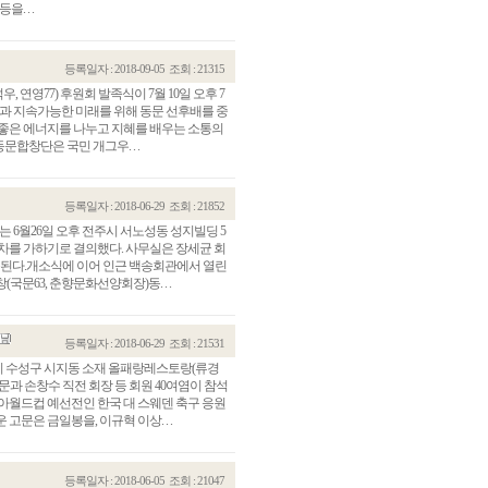
. . .
등록일자 : 2018-09-05
조회 : 21315
연영77) 후원회 발족식이 7월 10일 오후 7
착과 지속가능한 미래를 위해 동문 선후배를 중
 좋은 에너지를 나누고 지혜를 배우는 소통의
문합창단은 국민 개그우. . .
등록일자 : 2018-06-29
조회 : 21852
6월26일 오후 전주시 서노성동 성지빌딩 5
차를 가하기로 결의했다. 사무실은 장세균 회
용된다.개소식에 이어 인근 백송회관에서 열린
국문63, 춘향문화선양회장)동. . .
등록일자 : 2018-06-29
조회 : 21531
7시 수성구 시지동 소재 올패랑레스토랑(류경
과 손창수 직전 회장 등 회원 40여염이 참석
러시아월드컵 예선전인 한국 대 스웨덴 축구 응원
문은 금일봉을, 이규혁 이상. . .
등록일자 : 2018-06-05
조회 : 21047