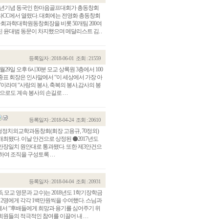
주년기념 동국인 한마음골프대회가 총동창회
라CC에서 열렸다. 대회에는 전영화 총동창회
사회과학대학원동창회장을 비롯 50개팀 200여
 윤대범 동문이 차지했으며 메달리스트 김. .
등록일자 : 2018-06-01
조회 : 21559
9일 오후 6시30분 모교 상록원 3층에서 100
종표 회장은 인사말에서 “이 세상에서 가장 아
이라며 “사랑의 봉사, 축복의 봉사,감사의 봉
도 계속 봉사의 손길로 . . .
등록일자 : 2018-04-24
조회 : 20610
요청정치외교학과동창회(회장 고용규, 70정외)
개최됐다. 이날 안건으로 상정된 ⚫2017년도
 만장일치 원안대로 통과됐다. 또한 제3안건으
조직을 구성토록 . . .
등록일자 : 2018-04-04
조회 : 20931
 모교 영문과 교수)는 2018년도 1학기장학금
2명에게 각각 1백만원씩을 수여했다. 스님과
서 “후배들에게 희망과 용기를 심어주기 위
들의 적극적인 참여를 이끌어 내 . . .