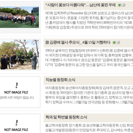
“사람이 꽃보다 아름다워”…남산에 꽃핀 우애
제5회 입학30주년 Remember 등산대회 성료모교 캠퍼스와 남산에 
운 포옹과 악수, 웃음꽃 , 다양한 옷차림, 활기넘치는 중년의 
년 홈커밍데이 행사를 치렀던 79학번부터 88학번까지의 ‘제5회 입
기회(회장 김창호) 주관으로 10개 학번 250여명이 참가한가운데 대.
故 김중배 열사 추모식 _ 4월 15일 거행하다
1965년 굴욕적인 한일협정에 반대하다 산화한 故 김중배 열사 추모
이 위치한 만해광장 동우탑 앞에서 유가족 및 총학생회 집행부, 권
데 거행됐다. 이 자리에서 권오갑 동문은 “김중배 동문은 불의
다”며 “김중배 동문의 숭고한 정신을 알리고 우리 동국인들이 그 고귀
직능별 동창회 소식
여자총동창회 송년회여자총동창회(회장 김애주,영문76, 모교 교
서 회원 등 50여명이 참석한 가운데 정기총회 겸 송년의 밤 행
행부의 유임을 결의했다. 총회는 또 활동보고, 장학보고, 재무보고
학기 장학금 수여식 △6월13일 연극관람 등 문화행사 △9월23일 2
학과 및 학번별 동창회 소식
불교학과동창회 정기총회 겸 송년회불교학과동문회 신임 회장에 박 
성불교개발원장)동문이 만장일치로 추대되고, 감사에는 하춘생(8