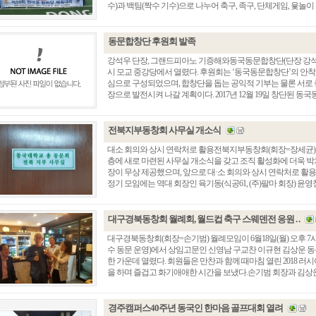
수)과 백팀(짝수 기수)으로 나누어 축구, 족구, 단체게임, 윷놀이 등을
동문합창단 후원회 발족
강석우 단장, 그랜드피아노 기증해와동국동문합창단(단장 강석우, 
시 모교 중강당에서 열렸다. 후원회는 ‘동국동문합창단’의 안
심으로 구성되었으며, 합창단을 돕는 공익적 기부는 물론 서로
장으로 발전시켜 나갈 계획이다. 2017년 12월 19일 창단된 동국동
전북지부동창회 사무실 개소식
대소 회의와 상시 연락처로 활용전북지부동창회(회장=장세균)는 
층에 새로 마련된 사무실 개소식을 갖고 조직 활성화에 더욱 박
장이 무상 제공했으며, 앞으로 대·소 회의와 상시 연락처로 활
정기 모임에는 역대 회장인 육기동(식공61, (주)팔마 회장) 윤영창(
대구경북동창회 월례회, 월드컵 축구 스웨덴전 응원 . .
대구경북동창회(회장=손기범) 월례모임이 6월18일(월) 오후 
수 동문 운영)에서 상임고문인 신영남 구교찬 이규현 김상운 동문
한 가운데 열렸다. 회원들은 만찬과 함께 때마침 열린 2018 
을 하며 즐겁고 화기애애한 시간을 보냈다.손기범 회장과 김상운 고
경주캠퍼스40주년 동국인 한마음 골프대회 열려