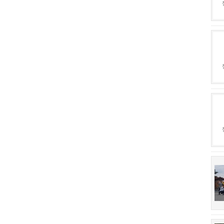
회장 인사말
이사장 인사말
상임위원회
임원 현황
감사
연혁·사업실적
연혁
역대 이사장
역대회장
정관
회칙
결산 공시
회장 및 감사 선임규정
기부금
찾아오시는 길