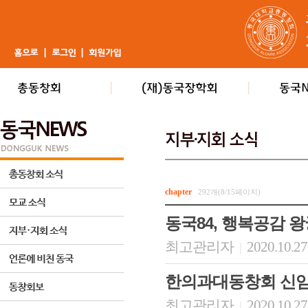
chapter
292개(8/15페이지)
동국84, 행복공감 
최고관리자
2020.10.27
|
한의과대동창회 신임
최고관리자
2020.10.27
|