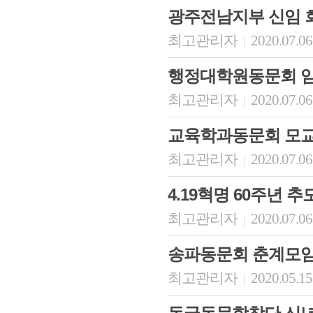
광주전남지부 신임 
최고관리자
2020.07.06
|
행정대학원동문회 임
최고관리자
2020.07.06
|
교육학과동문회 모교
최고관리자
2020.07.06
|
회장 인사말
이사장 인사말
총동창회
4.19혁명 60주년 
상임위원회
임원 현황
모교 소
감사
연혁·사업실적
지부·지
최고관리자
2020.07.06
|
연혁
역대 이사장
언론에 
역대회장
정관
동창회
송파동문회 춘계모임
회칙
결산 공시
포토뉴
회장 및 감사 선임규정
기부금
영상갤
최고관리자
2020.05.15
|
찾아오시는 길