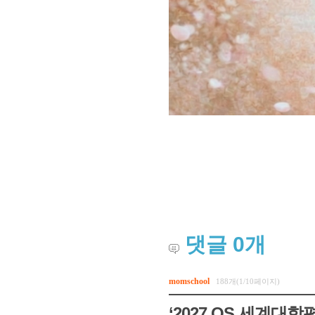
댓글
0
개
momschool
188개(1/10페이지)
‘2027 QS 세계대학