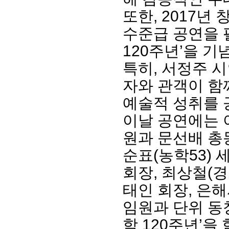
또한, 2017
수준급 공연을 
120주년’을 기
특히, 서정주 시
자와 관객이 함
예술적 성취를 
이날 공연에는 
원과 문선배 총
순표(농학53) 
회장, 최상철(경
태인 회장, 은해
임원과 단위 동
학 120주년’을