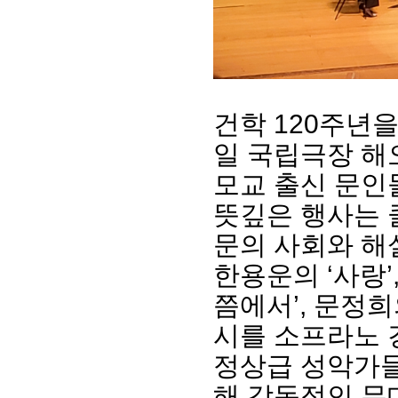
건학 120주년을
일 국립극장 해
모교 출신 문인
뜻깊은 행사는 
회장 인사말
이사장 인사말
총동창회
문의 사회와 해
상임위원회
임원 현황
모교 소
한용운의 ‘사랑’
감사
연혁·사업실적
지부·지
연혁
역대 이사장
언론에 
쯤에서’, 문정희
역대회장
정관
동창회
회칙
결산 공시
포토뉴
시를 소프라노 
회장 및 감사 선임규정
기부금
영상갤
정상급 성악가
찾아오시는 길
해 감동적인 무