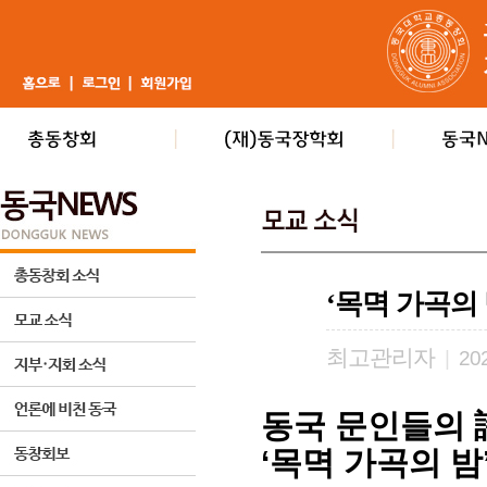
‘목멱 가곡의 
최고관리자
|
202
동국 문인들의 
‘목멱 가곡의 밤’