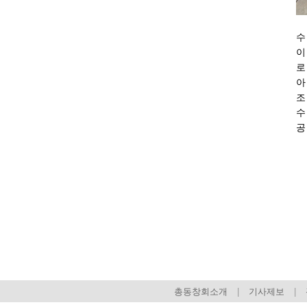
수
이
로
아
조
수
공
회장 인사말
이사장 인사말
상임위원회
임원 현황
감사
연혁·사업실적
연혁
역대 이사장
역대회장
정관
회칙
결산 공시
회장 및 감사 선임규정
기부금
찾아오시는 길
총동창회소개
|
기사제보
|