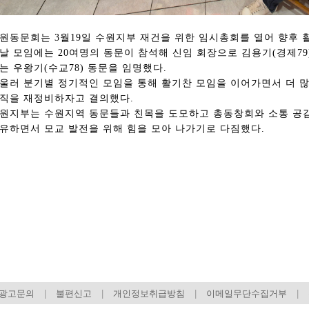
원동문회는 3월19일 수원지부 재건을 위한 임시총회를 열어 향후 
날 모임에는 20여명의 동문이 참석해 신임 회장으로 김용기(경제7
는 우왕기(수교78) 동문을 임명했다.
울러 분기별 정기적인 모임을 통해 활기찬 모임을 이어가면서 더 
직을 재정비하자고 결의했다.
원지부는 수원지역 동문들과 친목을 도모하고 총동창회와 소통 공
유하면서 모교 발전을 위해 힘을 모아 나가기로 다짐했다.
총동창회 소식
동문동정
회
모교 소식
동국의 창
장
지부·지회 소식
동국인 인터뷰
자
언론에 비친 동국
경조사
동창회보
이달의 시
포토뉴스
영상갤러리
광고문의
|
불편신고
|
개인정보취급방침
|
이메일무단수집거부
|