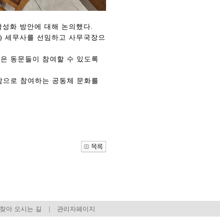
활성화 방안에 대해 논의했다.
9) 세무사를 선임하고 사무국장으
많은 동문들이 참여할 수 있도록
감으로 참여하는 공동체 문화를
관건립기금 기부자
공지사항
학발전기금 기부자
자유게시판
랑스러운 동국인
회비·장학기금 안내
연락처 수정
동국의료원 혜택
만해마을 할인 혜택
지부지회 링크
동문기업 링크
찾아 오시는 길
|
관리자페이지