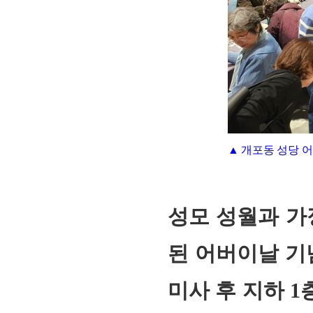
▲ 개포동 성당 
회장 인사말
이사장 인사말
총동창회
상임위원회
임원 현황
모교 소
감사
연혁·사업실적
성모 성월과 가
지부·지
연혁
역대 이사장
언론에 
역대회장
정관
동창회
된 어버이날 기념
회칙
결산 공시
포토뉴
회장 및 감사 선임규정
기부금
영상갤
미사 후 지하 
찾아오시는 길