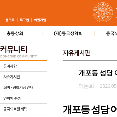
개포동 성당 
이돈희
|
2026.05
개포동 성당 