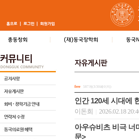
free
587개(3/30페이지)
인간 120세 시대에
이돈희
2026.02.18 20:
|
아우슈비츠 비극 너
문>