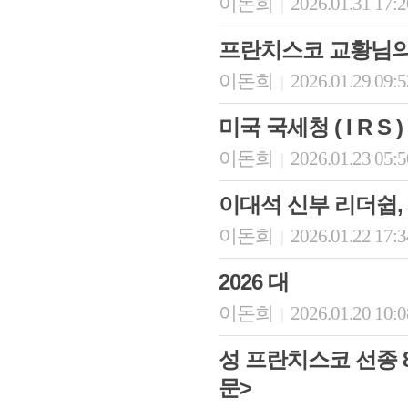
이돈희
2026.01.31 17:
|
프란치스코 교황님의 
이돈희
2026.01.29 09:
|
미국 국세청 ( I R S
이돈희
2026.01.23 05:
|
이대석 신부 리더쉽,
이돈희
2026.01.22 17:
회장 인사말
이사장 인사말
|
총동창회
상임위원회
임원 현황
모교 소
감사
연혁·사업실적
지부·지
2026 대
연혁
역대 이사장
언론에 
이돈희
2026.01.20 10:
|
역대회장
정관
동창회
회칙
결산 공시
포토뉴
회장 및 감사 선임규정
기부금
성 프란치스코 선종 8
영상갤
찾아오시는 길
문>