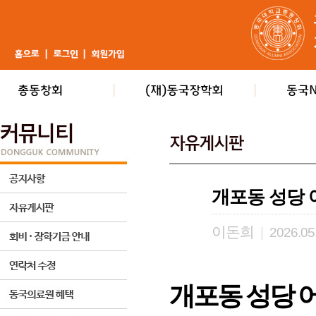
개포동 성당 
이돈희
|
2026.05
개포동 성당 