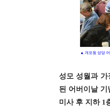
▲ 개포동 성당 
회장 인사말
이사장 인사말
총동창회
상임위원회
임원 현황
모교 소
감사
연혁·사업실적
성모 성월과 가
지부·지
연혁
역대 이사장
언론에 
역대회장
정관
동창회
된 어버이날 기념
회칙
결산 공시
포토뉴
회장 및 감사 선임규정
기부금
영상갤
미사 후 지하 
찾아오시는 길