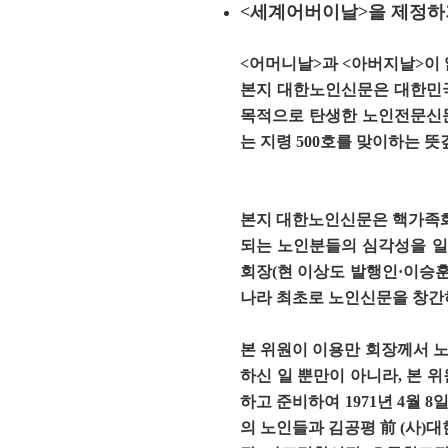
<
세계어버이날
>
을 제정하
<
어머니날
>
과
<
아버지날
>
이
본지 대한노인신문은 대한민국
목적으로 탄생한 노인전문신
는 지령
500
호를 맞이하는 뜻
본지 대한노인신문은 핵가족
되는 노인분들의 심각성을 일
회장
(
현 이상도 발행인
·
이승훈
나라 최초로 노인신문을 창간
본 위원이 이용만 회장께서 
하신 일 뿐만이 아니라
,
본 
하고 준비하여
1971
년
4
월
8
일
의 노인들과 김공평
前
(
사
)
대