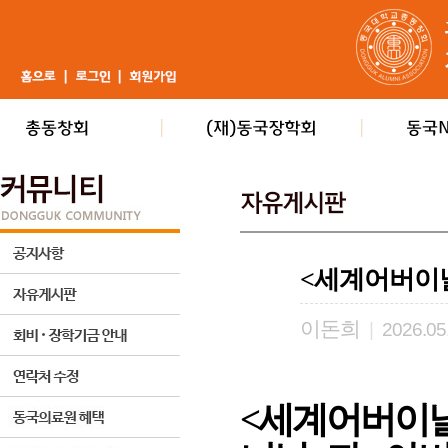
<세계어버이
이돈희
|
2026.05
<세계어버이날