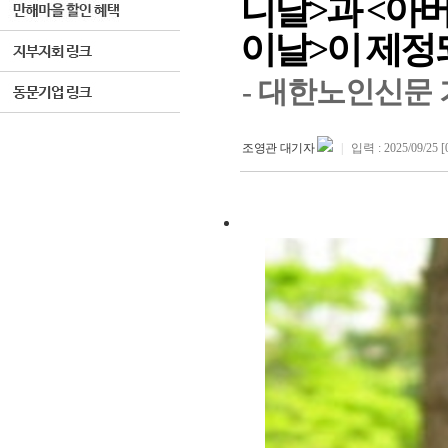
니날>과 <아
이날>이 제
- 대한노인신문 기사
조영관 대기자
|
입력 : 2025/09/25 [