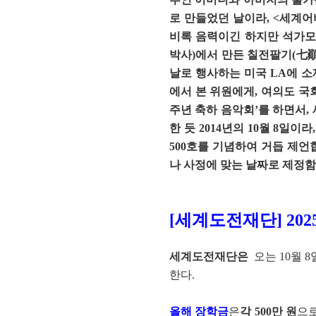
로 만들었던 날이라, <세계어
비록 음력이긴 하지만 석가모
박사)에서 만든 칠전팔기(七顚八
날로 행사하는 미국 LA에 소재한
에서 본 위원에게, 여의도 국
주년 축하 음악회’를 하면서
한 듯 2014년의 10월 8일
500호를 기념하여 거듭 제언
나 사정에 맞는 날짜로 제정함
[
세계도전재단
] 2
세계도전재단은
오는 10월 
한다.
올해 장학금
은
각 500만 원
으로