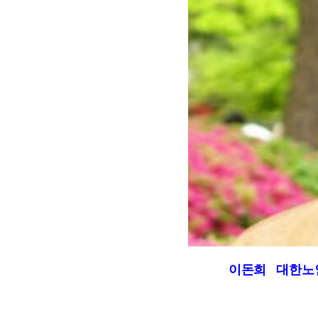
회장 인사말
이사장 인사말
총동창회
상임위원회
임원 현황
모교 소
감사
연혁·사업실적
지부·지
연혁
역대 이사장
언론에 
역대회장
정관
동창회
회칙
결산 공시
포토뉴
이돈희 대한노인신문
회장 및 감사 선임규정
기부금
영상갤
찾아오시는 길