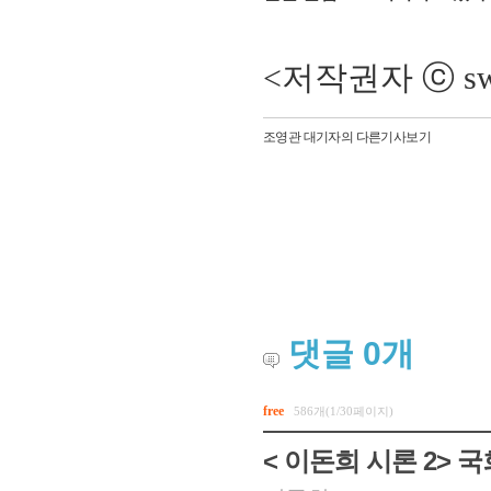
<저작권자 ⓒ sw
조영관 대기자의 다른기사보기
댓글
0
개
free
586개(1/30페이지)
< 이돈희 시론 2>