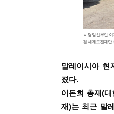
▲ 담임신부인 이
겸 세계도전재단
말레이시아 현
회장 인사말
이사장 인사말
총동창회
상임위원회
임원 현황
모교 소
감사
연혁·사업실적
지부·지
졌다.
연혁
역대 이사장
언론에 
역대회장
정관
동창회
이돈희 총재(대
회칙
결산 공시
포토뉴
회장 및 감사 선임규정
기부금
영상갤
재)는 최근 말
찾아오시는 길