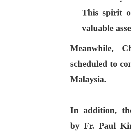
This spirit o
valuable asse
Meanwhile, C
scheduled to con
Malaysia.
In addition, t
by
Fr. Paul K