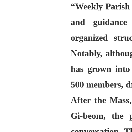
“Weekly Parish
and guidance f
organized stru
Notably, althoug
has grown into
500 members, dr
After the Mas
Gi-beom
, the 
conversation. T