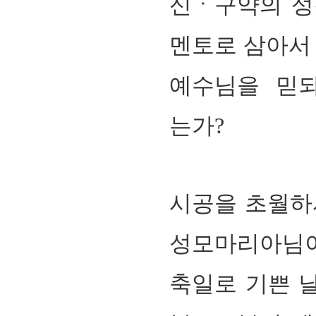
신ㆍ구약의 성
멘토로 삼아서 
예수님을 믿되
는가
?
시공을 초월하
성모마리아님
축일로 기쁜 