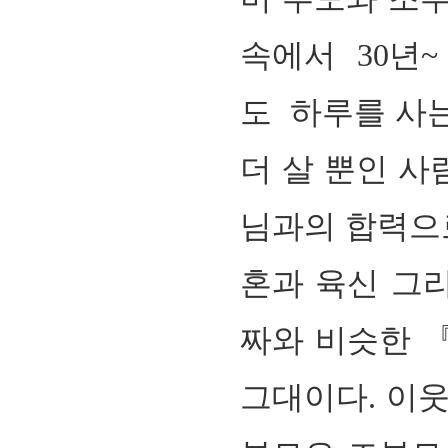
속에서
30
년
~
도
하루를 사
더 살 뿐인 
님과의 합력으
혼과 육신 그
짜와 비슷한
그대이다
. 이