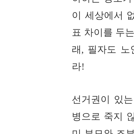
이 세상에서 
표 차이를 두
래
,
필자도 노
라
!
선거권이 있
병으로 죽지 
미 부모와 조