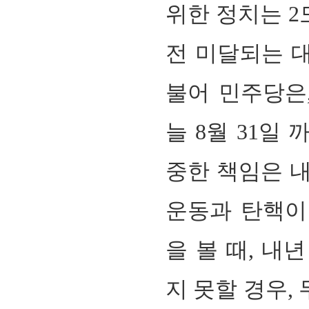
위한 정치는 2
전 미달되는 
불어 민주당은
늘
8
월
31
일 
중한 책임은 
운동과 탄핵이
을 볼 때
,
내
지 못할 경우
,