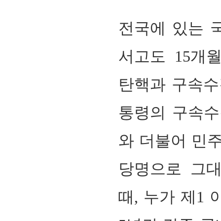
전국에 있는 
서고도
15
개월
탄핵과 구속
통령의 구속
와 더불어 민
당명으로 그대
때,
누가 제
1