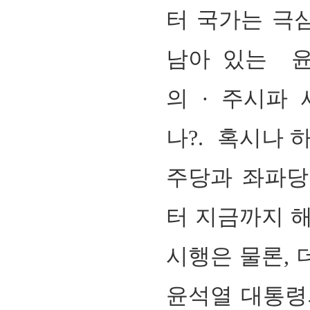
터 국가는 극
남아 있는
의
·
주시파 
나?
.
혹시나 
주당과 좌파당
터 지금까지 해
시행은 물론
,
윤석열 대통령