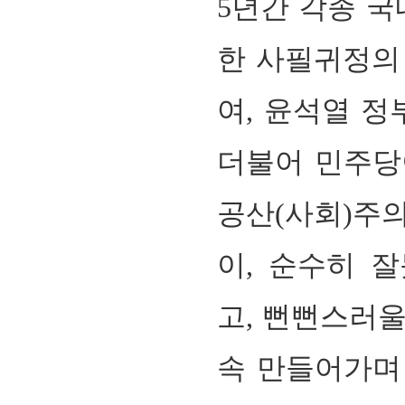
5
년간 각종 국
한 사필귀정의
여, 윤석열 
더불어 민주
공산
(
사회
)
주
이
,
순수히 잘
고
,
뻔뻔스러울
속 만들어가며