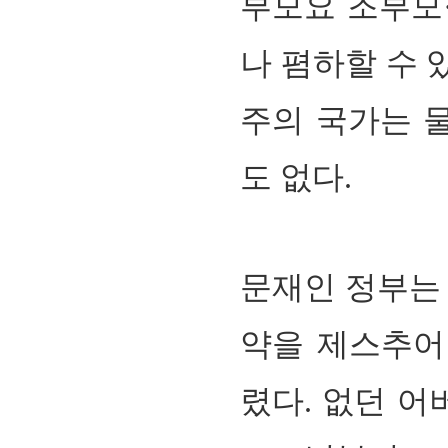
부모요 조부모
나 폄하할 수 
주의 국가는 
도 없다
.
문재인 정부는
약을 제스추어
렸다
.
없던 어