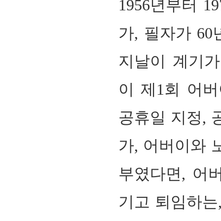
1956
년부터
19
가
,
필자가
60
지날이 계기가
이 제
1
회 어버
공휴일 지정
,
가
,
어버이와 
부였다면
,
어버
기고 퇴임하는