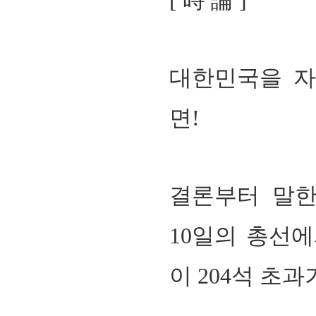
[
時 論
]
대한민국을 자
면
!
회장 인사말
이사장 인사말
총동창회
결론부터 말
상임위원회
임원 현황
모교 소
감사
연혁·사업실적
지부·지
연혁
역대 이사장
언론에 
10
일의 총선에
역대회장
정관
동창회
회칙
결산 공시
포토뉴
이
204
석 초과
회장 및 감사 선임규정
기부금
영상갤
찾아오시는 길