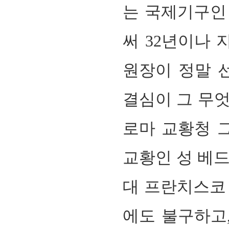
는 국제기구
써
32
년이나 
원장이 정말 
결심이 그 무
로마 교황청 
교황인 성 베
대 프란치스코
에도 불구하고