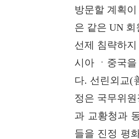
방문할 계획이
은 같은
UN
회
선제 침략하지
시아 ㆍ
중국
을
다
.
선린외교
(
정은 국무위원
과 교황청과 
들을 진정 평