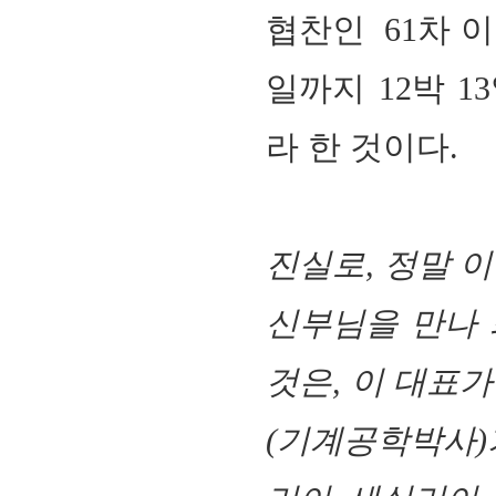
협찬인 61차 이
일까지 12박 
라 한 것이다.
진실로
,
정말 이
신부님을 만나 
것은
,
이 대표
(
기계공학박사
)