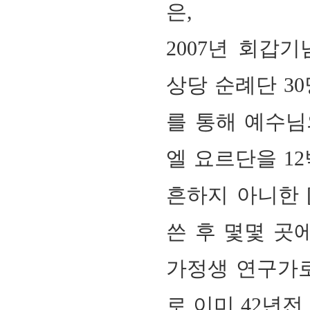
은,
2007년 회갑
상당 순례단 3
를 통해 예수님
엘 요르단을 1
흔하지 아니한 
쓴 후 몇몇 곳
가정생 연구가로
로 이미 42년