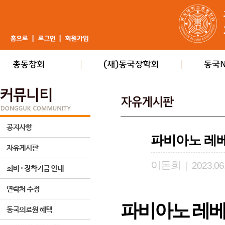
파비아노 레베
이돈희
|
2023.06
파비아노 레베