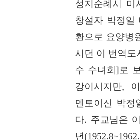
성지순례시 미사
창설자 박정일
환으로 요양병
시던 이 번역도
수 수녀회]로 
강이시지만, 이
멘토이신 박정일
다
. 주교님은 
년(1952.8~1