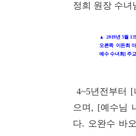
정희 원장 수녀
▲ 2019년 5월
오른쪽 이돈희 아
예수 수녀회] 주
4~5
년전부터 [
으며
, [
예수님 
다.
오완수 바오