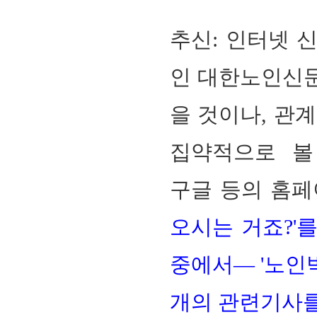
추신
:
인터넷 
인 대한노인신문
을 것이나
,
관계
집약적으로 볼
구글 등의 홈페
오시는 거죠
?'
를
중에서
— '
노인
개의 관련기사를