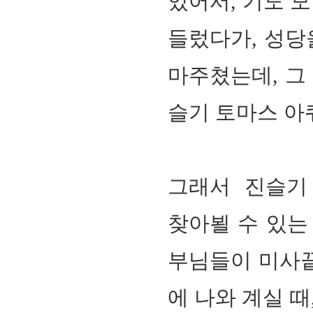
있어서
, 기도
모
들렀다가
,
성당
마주쳤는데
,
그
슬기 토마스 아
그래서 진슬기
찾아뵐 수 있는
부님들이 미사끝
에 나와 계실 때