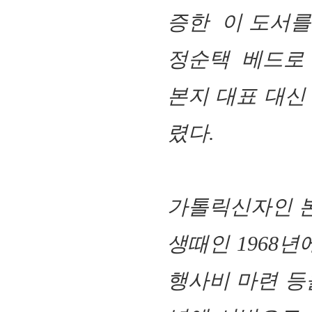
증한
이 도서를
정순택 베드로
본지 대표 대신
렸다
.
가톨릭신자인 본
생때인 1968
행사비 마련 등을