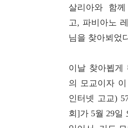
살리아와 함께
고
,
파비아노 
님을 찾아뵈었
이날 찾아뵙게 
회장 인사말
이사장 인사말
총동창회
상임위원회
임원 현황
모교 소
의 모교이자
이
감사
연혁·사업실적
지부·지
연혁
역대 이사장
언론에 
인터넷 고교)
5
역대회장
정관
동창회
회칙
결산 공시
포토뉴
회]가
5
월
29
일
회장 및 감사 선임규정
기부금
영상갤
찾아오시는 길