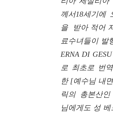
리아 세실리아 바
께서18세기에 
을
받아 적어 저
료수녀들이 발행
ERNA DI GESU
로 최초로 번
한
[
예수님 내면
릭의 총본산인 
님에게도 성 베