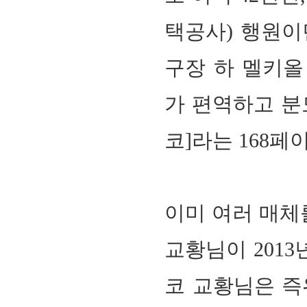
택공사) 행원이
구장 하 멜키올
가 편역하고 분
코]라는 168
이미 여러 매체
교황님이 201
코 교황님은 즉위