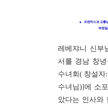
▲ 프란치스코 교황님
박정일
레베쟈니 신부
서를 경남 창녕
수녀회
(
창설자
수녀님
)]
에 소
았다는 인사와