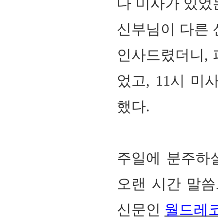
다 미사가 있었
신부님이 다른 
인사드렸더니
,
었고
, 11
시 미
했다
.
주
일에 분주하
오랜 시간 말씀
신문인
월드레