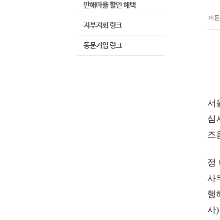
이돈
서
심
즈
정
사
행
사