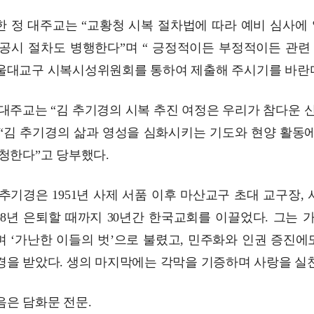
한 정 대주교는 “교황청 시복 절차법에 따라 예비 심사에
 공시 절차도 병행한다”며 “ 긍정적이든 부정적이든 관련
울대교구 시복시성위원회를 통하여 제출해 주시기를 바란다
 대주교는 “김 추기경의 시복 추진 여정은 우리가 참다운
 “김 추기경의 삶과 영성을 심화시키는 기도와 현양 활동
 청한다”고 당부했다.
총동창회 소식
동문동정
회
 추기경은 1951년 사제 서품 이후 마산교구 초대 교구장
모교 소식
동국의 창
장
지부·지회 소식
동국인 인터뷰
자
998년 은퇴할 때까지 30년간 한국교회를 이끌었다. 그는
언론에 비친 동국
경조사
며 ‘가난한 이들의 벗’으로 불렸고, 민주화와 인권 증진
동창회보
이달의 시
포토뉴스
경을 받았다. 생의 마지막에는 각막을 기증하며 사랑을 실
영상갤러리
음은 담화문 전문.