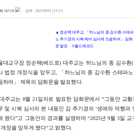
희 대기자
|
입력 : 2025/09/01 [13:21]
▲ 정순택 대주교, 「하느님의 종 김수환 스테파
노 추기경의 시복 예비 심사에 즈음하여」 담화
문 발표 ©월드레코드
울대교구장 정순택(베드로) 대주교는 하느님의 종 김수환(
사 법정 개정식을 앞두고, 「하느님의 종 김수환 스테파노
음하여」 제목의 담화문을 발표했다.
 대주교는 8월 21일자로 발표한 담화문에서 “그동안 교
무 및 시복 심사의 본 내용인 김 추기경의 ‘생애와 덕행과 
해 왔다”고 그동안의 경과를 설명하며 “2025년 9월 3일 
) 개정을 앞두게 됐다”고 밝혔다.