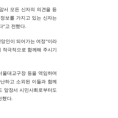
 앞서 모든 신자의 의견을 듣
 정보를 가지고 있는 신자는
”고 전했다.
 신앙인이 되어가는 여정”이라
에 적극적으로 함께해 주시기
관건립기금 기부자
공지사항
, 서울대교구장 등을 역임하며
학발전기금 기부자
자유게시판
랑스러운 동국인
회비·장학기금 안내
 가난하고 소외된 이들과 함께
연락처 수정
에도 앞장서 시민사회로부터도
동국의료원 혜택
만해마을 할인 혜택
천했다.
지부지회 링크
동문기업 링크