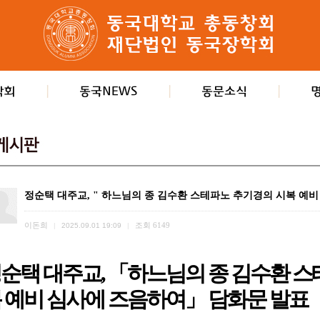
정순택 대주교, " 하느님의 종 김수환 스테파노 추기경의 시복 예비
이돈희
조회
6149
|
2025.09.01 19:09
|
순택 대주교, 「하느님의 종 김수환 스
 예비 심사에 즈음하여」 담화문 발표