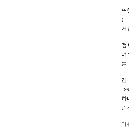
또
는
서
정
며
를
회장 인사말
이사장 인사말
김
상임위원회
임원 현황
감사
연혁·사업실적
1
연혁
역대 이사장
하
역대회장
정관
회칙
결산 공시
존
회장 및 감사 선임규정
기부금
찾아오시는 길
다