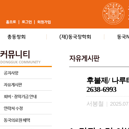
후불제/ 나루터상
2638-6993
서봉철
|
2025.07