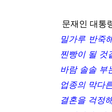
문재인 대통
밀가루 반죽해
찐빵이 될 것
바람 솔솔 부
업종의 막다른
결혼을 걱정해