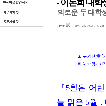
- 이돈희 대학
의로운 두 대학
지예성
|
입력 : 2021/09/01 [07:26]
▲ 구겨진 童心 
희 대학생- 현
『
5
월은 어린
늘 맑은
5
월
-.