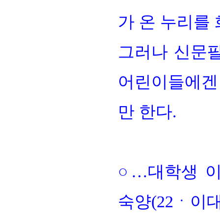
가 온 누리를
그러나 신문
어린이들에겐 
만 한다
.
회장 인사말
이사장 인사말
총동창회
상임위원회
임원 현황
모교 소
감사
연혁·사업실적
지부·지
연혁
역대 이사장
언론에 
○…
대학생 
역대회장
정관
동창회
회칙
결산 공시
포토뉴
회장 및 감사 선임규정
기부금
영상갤
숙양
(22ㆍ
이
찾아오시는 길