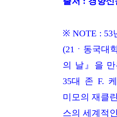
출처
:
경향신
※ NOTE : 53
(21ㆍ동국대
의 날』을 만
35대 존 F. 
미모의 재클린 
스의 세계적