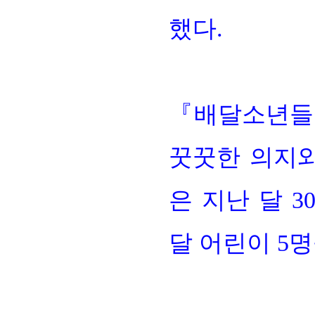
했다
.
『
배달소년들
꿋꿋한 의지
은 지난 달
3
달 어린이
5
명