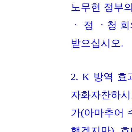
노무현 정부의
ㆍ 정 ㆍ청 회
받으십시오.
2. K 방역 
자화자찬하시고
가(아마추어 
했겠지만), 호