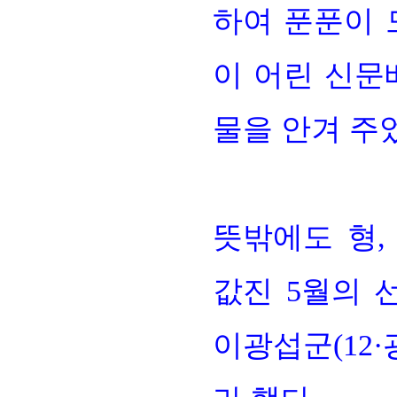
하여 푼푼이 
이 어린 신
물을 안겨 주
뜻밖에도 형
값진
5
월의 
이광섭군
(12·