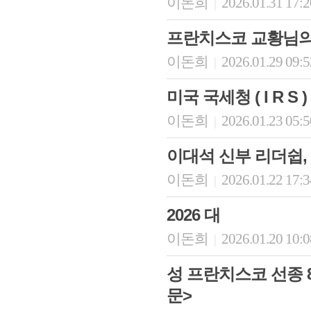
이돈희
2026.01.31 17:
|
프란치스코 교황님의 
이돈희
2026.01.29 09:
|
미국 국세청 ( I R S
이돈희
2026.01.23 05:
|
이대석 신부 리더쉽,
이돈희
2026.01.22 17:
회장 인사말
이사장 인사말
|
총동창회
상임위원회
임원 현황
모교 소
감사
연혁·사업실적
지부·지
2026 대
연혁
역대 이사장
언론에 
이돈희
2026.01.20 10:
|
역대회장
정관
동창회
회칙
결산 공시
포토뉴
회장 및 감사 선임규정
기부금
성 프란치스코 선종 8
영상갤
찾아오시는 길
문>