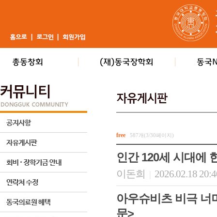
free
587개(3/30페이지)
인간 120세 시대에
이돈희
2026.02.18 20:
|
아우슈비츠 비극 너
문>