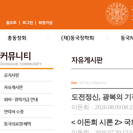
free
587개(1/30페이지)
도전정신, 광복의 
이돈희
2026.08.09 08:
|
< 이돈희 시론 2>
이돈희
2026.07.30 12:
|