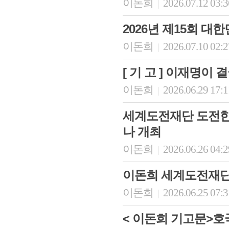
이돈희
2026.07.12 03:
|
2026년 제15회 
이돈희
2026.07.10 02:
|
[ 기 고 ] 이재명이
이돈희
2026.06.29 17:
|
세계도전재단 도전한국
나 개최
회장 인사말
이사장 인사말
총동창회
상임위원회
임원 현황
모교 소
이돈희
2026.06.26 04:
|
감사
연혁·사업실적
지부·지
연혁
역대 이사장
언론에 
이돈희 세계도전재단 
역대회장
정관
동창회
회칙
결산 공시
포토뉴
이돈희
2026.06.25 07:
|
회장 및 감사 선임규정
기부금
영상갤
찾아오시는 길
< 이돈희 기고문>호