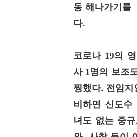
동 해나가기를 
다
.
코로나
19
의 영
사
1
명의 보조도
찡했다
.
전임지
비하면 신도수
녀도 없는 중
와 사찰 등이 