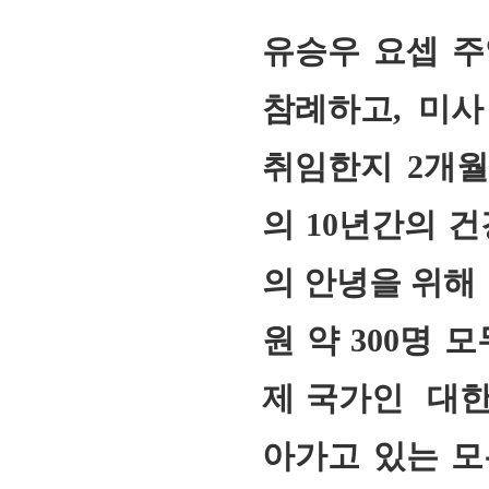
유승우 요셉 
참례하고
,
미사
취임한지
2
개월
의
10
년간의 건
의 안녕을 위해
원 약
300
명 모
제 국가인 대한
아가고 있는 모