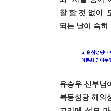
찰 할 것 없이
모
되는 날이 속히
▲ 원삼성당내 
이돈희 임마누
유승우 신부님
복동성당 해외
고리에 성모 