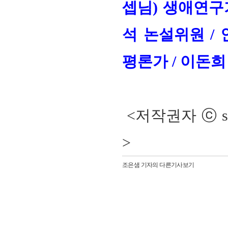
셉님) 생애연구
석 논설위원 /
평론가 / 이돈희
<저작권자 ⓒ sw
>
조은샘 기자의 다른기사보기