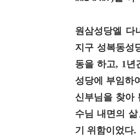
원삼성당엘 다
지구 성복동성
동을 하고
, 1
년
성당에 부임하여
회장 인사말
이사장 인사말
총동창회
상임위원회
임원 현황
모교 소
감사
연혁·사업실적
지부·지
신부님을 찾아 
연혁
역대 이사장
언론에 
역대회장
정관
동창회
수님 내면의 삶
회칙
결산 공시
포토뉴
회장 및 감사 선임규정
기부금
영상갤
기 위함이었다
.
찾아오시는 길