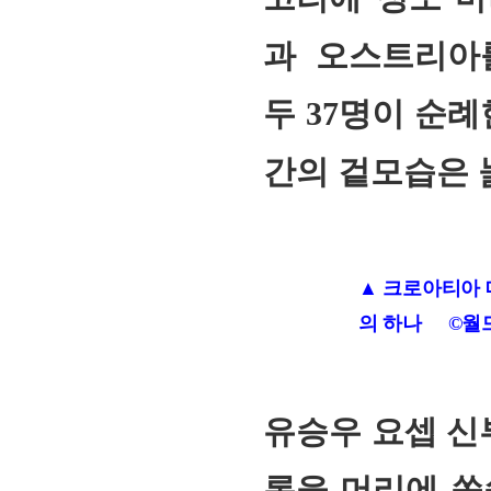
과 오스트리아
두
37
명이 순례
간의 겉모습은 
▲ 크로아티아 
의 하나 ©
월
유승우 요셉 신
론을 머리에 쏙