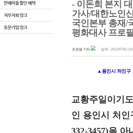
- 이돈희 본지 
가사/대한노인신
국인본부 총재/
평화대사 프로필
조은샘 기자
|
입력 : 2022/07/01 [18
▲용인시 처인구
교황주일이기도
인 용인시 처인
332-3457)
을 아