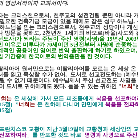
의 영성서적이자 교과서이다
.
자는 크리스천으로서
,
천주교의 성전건립 뿐만 아니라 
 필요한 건축기금 모금이 있을 때에도 같은 성부 하느님
,
 하느님을 믿는 크리스천으로서
,
천주교의 성당이나 개신
나 방문을 못해도
, 2천년전 1
세기의 바오로
(
바울
)
사도와 
전도사
]
가 되라는 주님이 주신 명령
(
사명
)
을
19
년전
2003
인 이유로 미루다가
70
세이던
5
년전부터 사명에 순종하는
계적인 공용어인 영어로 번역 출판하게 하기로 하였으며
,
일 기간중에 한국어로의 번역출판을 한 것이다
.
탈리아어 원서만으로는 이탈리아어를 모르는 온 세상 온
서를 읽고 묵상할 수가 없어, 도서로 선교전도하는 [예수
 될 수 없기 때문이다.
예수님께서 주신 선교전도 사명을
 이 도서로 귀하에게도 왔다. 들을 귀 있는 귀하인 "
너희
"
너희는
온 세상에 가서 모든 피조물에게
복음을 선포하여
15
절
) ”
너희는
온 천하에 다니며 만민에게
복음을 전파
15
절
)
프란치스코 교황이 지난 3월19일에 교황청과 세상안의 
 선포하여라
」를 반포한 것도 바로
명령과 사명으로 주