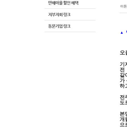
이돈
▲ 
오
기
전
같
가
하
전
도
본
개
으