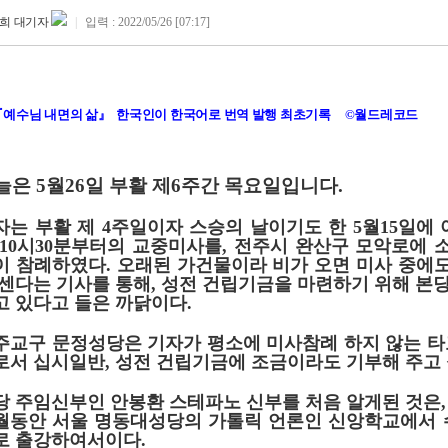
희 대기자
|
입력 : 2022/05/26 [07:17]
『예수님 내면의 삶』 한국인이 한국어로 번역 발행 최초기록 ©월드레코드
늘은
5
월
26
일 부활 제
6
주간 목요일입니다
.
자는 부활 제
4
주일이자 스승의 날이기도 한
5
월
15
일에 
10
시
30
분부터의 교중미사를, 전주시 완산구 모악로에 
이 참례하였다
.
오래된 가건물이라 비가 오면 미사 중에
 센다는 기사를 통해
,
성전 건립기금을 마련하기 위해 본
고 있다고 들은 까닭이다.
주교구 문정성당은 기자가 평소에 미사참례 하지 않는 
로서 십시일반, 성전 건립기금에 조금이라도 기부해 주고
당 주임신부인 안봉환 스테파노 신부를 처음 알게된 것은
월동안 서울 명동대성당의 가톨릭 언론인 신앙학교에서 
로 출강하여서이다
.