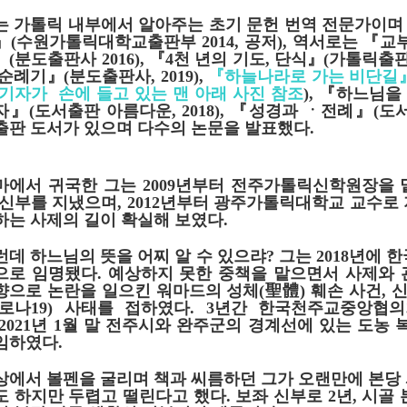
는 가톨릭 내부에서 알아주는 초기 문헌 번역 전문가이
』
(
수원가톨릭대학교출판부
2014,
공저
),
역서로는
『
교
』
(
분도출판사
2016),
『
4
천 년의 기도
,
단식
』
(
가톨릭출
 순례기
』
(
분도출판사
, 2019),
『
하늘나라로 가는 비단길
 기자가 손에 들고 있는 맨 아래 사진 참조
),
『
하느님을 
자
』
(
도서출판 아름다운
, 2018),
『
성경과 ㆍ전례
』
(
도
출판 도서가 있으며 다수의 논문을 발표했다
.
마에서 귀국한 그는
2009
년부터 전주가톨릭신학원장을 
 신부를 지냈으며
, 2012
년부터 광주가톨릭대학교 교수로
하는 사제의 길이 확실해 보였다
.
런데 하느님의 뜻을 어찌 알 수 있으랴
?
그는
2018
년에 
으로 임명됐다
.
예상하지 못한 중책을 맡으면서 사제와 
향으로 논란을 일으킨 워마드의 성체
(
聖體
)
훼손 사건
,
신
로나
19)
사태를 접하였다
. 3
년간 한국천주교중앙협의
2021
년
1
월 말 전주시와 완주군의 경계선에 있는 도농
임하였다
.
상에서 볼펜을 굴리며 책과 씨름하던 그가 오랜만에 본당 
도 하지만 두렵고 떨린다고 했다
.
보좌 신부로
2
년
,
시골 