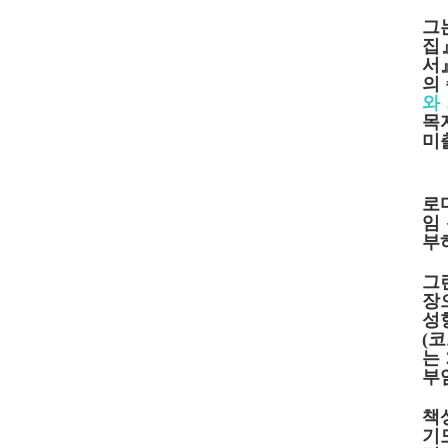
그
집
서
의
와
목
미
로
임
부
그
장
성
(
코
는
부
책
기