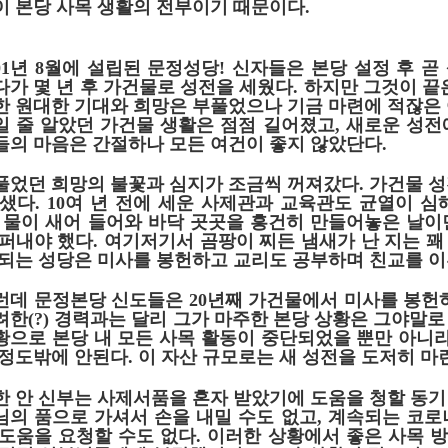
이 본당 사목 생활의 전부이기 때문이다
.
01
년
8
월에 설립된 문정성당
!
신자들은 본당 설정 후 곧
다가 몇 년 후 가건물로 성전을 세웠다
.
하지만 그것이 끝
한 원대한 기대와 희망은 부풀었으나 기금 마련에 적잖은
일 줄 알았던 가건물 생활은 점점 길어졌고
,
새로운 성전
들의 마음은 간절하나 모든 여건이 좋지 않았단다
.
풀었던 희망의 불꽃과 심지가 조금씩 꺼져갔다
.
가건물 성
 샜다
. 10
여 년 전에 세운 사제관과 교육관도 균열이 심
.
물이 새어 들어와 바닥 곳곳을 흥건히 만들어놓은 날이
 퍼내야 했다
.
여기저기서 곰팡이 찌든 냄새가 난 지는 꽤
 되는 성당은 미사를 봉헌하고 교리도 공부하며 친교를 
런데 문정본당 신도들은
20
년째 가건물에서 미사를 봉헌
려한
(?)
경력과는 달리 그가 마주한 본당 상황은 그야말
황으로 본당 내 모든 사목 활동이 중단되었을 뿐만 아니
 정도밖에 안된다
.
이 자산 규모로는 새 성전을 도저히 마
한 안 신부는 사제서품을 혼자 받았기에 도움을 청할 동기
님의 품으로 가셔서 손을 내밀 수도 없고
,
계속되는 코로
 도움을 요청할 수도 없다
.
이러한 상황에서 좋은 사목 