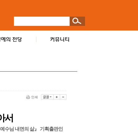
인쇄
아서
『예수님 내면의 삶』 기획출판인