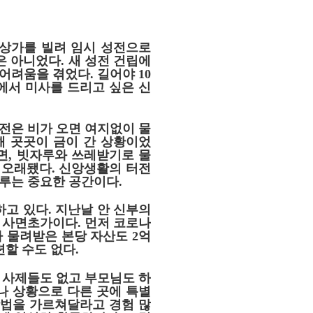
 상가를 빌려 임시 성전으로
은 아니었다
.
새 성전 건립에
 어려움을 겪었다
.
길어야
10
에서 미사를 드리고 싶은 신
전은 비가 오면 여지없이 물
해 곳곳이 금이 간 상황이었
면
,
빗자루와 쓰레받기로 물
 오래됐다
.
신앙생활의 터전
이루는 중요한 공간이다
.
하고 있다
.
지난날 안 신부의
로 사면초가이다
.
먼저 코로나
라 물려받은 본당 자산도
2
억
련할 수도 없다
.
 사제들도 없고 부모님도 하
나 상황으로 다른 곳에 특별
방법을 가르쳐달라고 경험 많