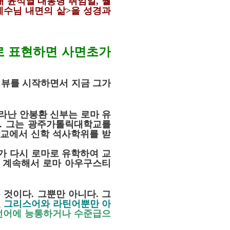
대 윤석열 대통령 취임일
,
월
예수님 내면의 삶
>
을 성경과
로 표현하면 사면초가
터뷰를 시작하면서 지금 그가
라난 안봉환 신부는 로마 유
.
그는 광주가톨릭대학교를
학교에서 신학 석사학위를 받
가 다시 로마로 유학하여 교
, 계속해서 로마 아우구스티
은 것이다
.
그뿐만 아니다
.
그
인
그리스어와 라틴어뿐만 아
 언어에 능통하거나 수준급으