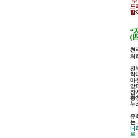
주 
드
함
“
(
천
처
전
학
마
았
잠
황
누
유
는
니
로