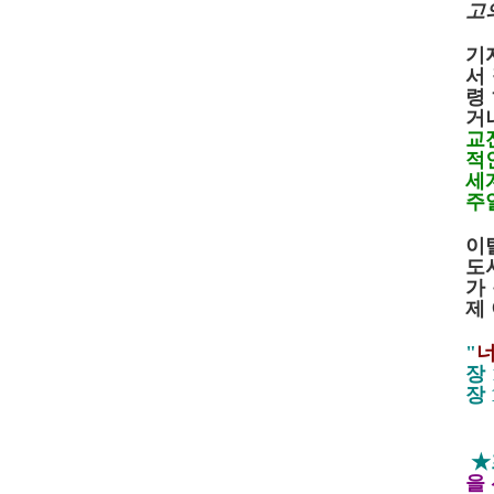
고
기
서
령
거
교
적
세
주
이
도
가
제
"
장
장
★
을