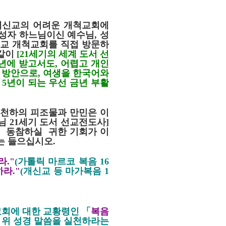
개신교의 어려운 개척교회에
성자 하느님이신 예수님
,
성
교 개척교회를 직접 방문하
같이
[21
세기의 세계 도서 선
년에 받고서도
, 어렵고
개인
 방안으로
,
여생을 한국어와
 5
년이 되는 우선 금년 부활
 천하의 피조물과 만민은 이
님 21세기 도서 선교전도사]
 동참하실 귀한 기회가 이
는 들으십시오.
라
."
(
가톨릭 마르코 복음
16
하라
."
(
개신교 등 마가복음
1
교회에 대한 교황령인 「
복음
신
위 성경 말씀을 실천하라는