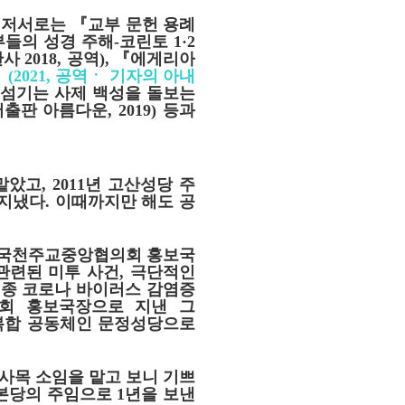
며 저서로는
『
교부 문헌 용례
부들의 성경 주해
-
코린토
1·2
판사
2018,
공역
),
『
에게리아
』
(2021,
공역ㆍ 기자의 아내
섬기는 사제 백성을 돌보는
서출판 아름다운
, 2019)
등과
맡았고
, 2011
년 고산성당 주
 지냈다
.
이때까지만 해도 공
한국천주교중앙협의회 홍보국
관련된 미투 사건
,
극단적인
종 코로나 바이러스 감염증
회 홍보국장으로 지낸 그
 복합 공동체인 문정성당으로
사목 소임을 맡고 보니 기쁘
본당의 주임으로
1
년을 보낸