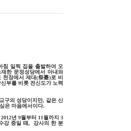
아침 일찍 집을 출발하여 오
소재한 문정성당에서 아내와
도 천장에서 제대
(
祭臺
)
로 비
당신부를 비롯 전신도가 노력
타교구의 성당이지만
,
같은 신
 싶은 마음에서이다
.
, 2012
년
9
월부터
11
월까지
3
수강 중일 때
,
강사의 한 분