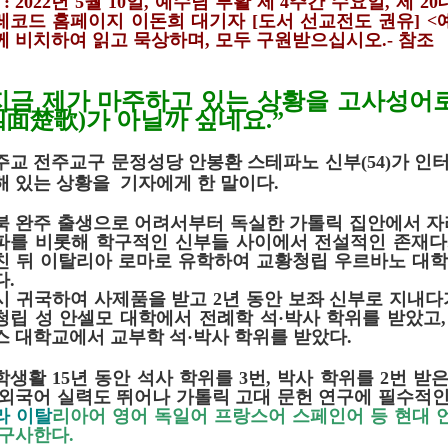
: 2022
년
5
월
10
일
,
예수님 부활 제
4
주간 수요일
,
제
20
레코드 홈페이지 이돈희 대기자
[
도서 선교전도 권유
] <
께 비치하여 읽고 묵상하며
,
모두 구원받으십시오
.-
참조
지금 제가 마주하고 있는 상황을 고사성어
四面楚歌
)
가 아닐까 싶네요
.”
주교 전주교구 문정성당 안봉환 스테파노 신부
(54)
가 인
해 있는 상황을 기자에게 한 말이다
.
북 완주 출생으로 어려서부터 독실한 가톨릭 집안에서 자
파를 비롯해 학구적인 신부들 사이에서 전설적인 존재다
친 뒤 이탈리아 로마로 유학하여 교황청립 우르바노 대
다
.
시 귀국하여 사제품을 받고
2
년 동안 보좌 신부로 지내다
청립 성 안셀모 대학에서 전례학 석
·
박사 학위를 받았고
스 대학교에서 교부학 석
·
박사 학위를 받았다
.
학생활
15
년 동안 석사 학위를
3
번
,
박사 학위를
2
번 받
 외국어 실력도 뛰어나 가톨릭 고대 문헌 연구에 필수적
라
이탈
리아어 영어 독일어 프랑스어 스페인어 등 현대
 구사한다
.