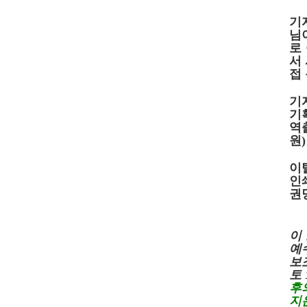
기
님
로
서
접
기
기
역
원
)
이
회장 인사말
이사장 인사말
인
상임위원회
임원 현황
권
감사
연혁·사업실적
연혁
역대 이사장
이
역대회장
정관
예
회칙
결산 공시
보
회장 및 감사 선임규정
기부금
토
찾아오시는 길
후의
지