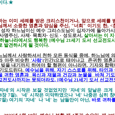
이다.★
하는 이미 세례를 받은 크리스천이거나
,
앞으로 세례를 
님께서 소중한 영혼과 양심을 주신, "너희" 이기도 한
, <
,
성자 하느님이신 예수 그리스도님이 십자가에 돌아가시
 사명주신
,
사제
·
목회자
·
신도
·
성도로서,
살아서는 이 
 하늘나라에서도 행복한
[예수님 21
세기 도서 선교전도
로 발견하시게 될 것이다.
느님께서 사랑하셔서 천하 모든 동식물 중에, 하느님에 
와 아주 비슷한 '
사람'
(인간)으로 태어나고 존귀한 영혼
, 빚을 내기까지 하여야 할 형편이 아니라면
,
기자와 합력
 기도드린다.
예수님을 위해, 자기 스스로를 위해, 타인과
을 귀한 영혼과 육신과 재물과 건강과 눈물을 바쳐 기
교전도사까지는 못되더라도, [예수님 21세기 도서 선교전
 '자네'의 시작은 보잘 것없었지만 '자네'의 앞날은 크게
8
장
7
절
). '
네' 시작은 미약하였으나 '네' 나중은 심히 
7
절
) 여기의 '자네' 나 '네' 는 남들만이 아닌,
바로 귀하를