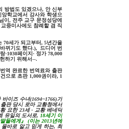
의 방법도 있겠으나
,
안 신부
신앙학교에서 강사와 학생으
부님이
,
전주 교구 문정성당에
 교중미사에도 참례할 겸 직
는
70
세가 되고부터
, 5
년간을
바뀌기도 했다.), 드디어 번
랑
·1030
페이지
·
정가
78,000
봉헌하기 위해서
--.
 번역 완료한 번역료와 출판
관건립기금 기부자
공지사항
조건으로 초판
1,000
권이라
,
1
학발전기금 기부자
자유게시판
랑스러운 동국인
회비·장학기금 안내
연락처 수정
 바이즈 수녀
(1694~1766)가
동국의료원 혜택
,
출판 당시 로마 교황청에서
만해마을 할인 혜택
황 요한
23
세
·
교황 베네딕
지부지회 링크
세계 유일의 도서로
,
18세기 이
동문기업 링크
 딸들에게』
(이는 2013년에
 올바로 알고 믿게 하는
,
최