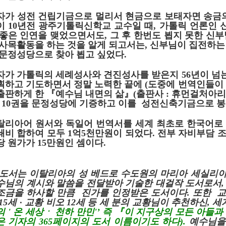
자가 성전 건립기금으로 멀리서 현금으로 보태자면 송금
이
10
년전 광주기톨릭신학교 교수일 때
,
가톨릭 언론인 
 좋은 인연을 맺었으면서도
,
그 후 한번도 뵙지 못한 신
 사목활동을 하는 것을 알게 되고서는
,
신부님이 집전하는
 문정성당으로 찾아 뵙고 싶었다
.
자가 가톨릭의 세례성사와 견진성사를 받은지
56
년이 넘
획하고 기도하면서 정말 노력한 끝에 (도중에 번역인들이 
출판하게 한
『
예수님 내면의 삶
』
(
출판사
:
휴먼걸처아리
10
권을 문정성당에 기증하고 이를 성전신축기금으로 
탈리아어 원서와 독일어 번역서를 세계 최초로 한국어로
총동창회 소식
동문동정
회
쇄비 합하여 모두
1
억
5
천만원이 되었다
. 전부
자비부담 
모교 소식
동국의 창
장
당 원가가
15
만원인 셈이다
.
지부·지회 소식
동국인 인터뷰
자
언론에 비친 동국
경조사
 도서는 이탈리아의 성 베드로 수도원의 마리아 세실리아
동창회보
이달의 시
수님의 계시와 말씀을 전달받아 기술한
대걸작 도서로서
포토뉴스
조금을 하사할 만큼 진가를 인정받은 도서이다
. 또한
교
영상갤러리
15
세
·
교황 비오
12
세 등 세 분의 교황님이 추천하신, 
 '
온 세상ㆍ 천하 만민'
’
즉 『이 지구상의 모든 아들과
은 기자의 365페이지의 도서 이름이기도 하다).
예수님을