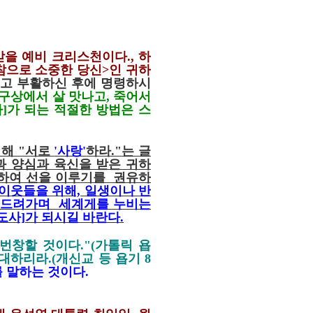
받을 예비 크리스천이다.
,
하
참으로 소중한 당신>인 귀하
고 부활하신 후에 명령하시
지구상에서 살 맛나고
,
죽어서
사
]
가 되는 적절한 방법은 스
의해 "서로
'사랑'
하라."는 글
과 양심과 육신을 받은 귀하
하여 선을 이루기를 권유하
 이웃들을 위해, 일생이나 반
도드려가며 세계게를 누비는
도사]가 되시길 바란다.
 번창할 것이다
."(
가톨릭 욥
창대하리라
.(
개신교 등 욥기
8
 말하는 것이다.