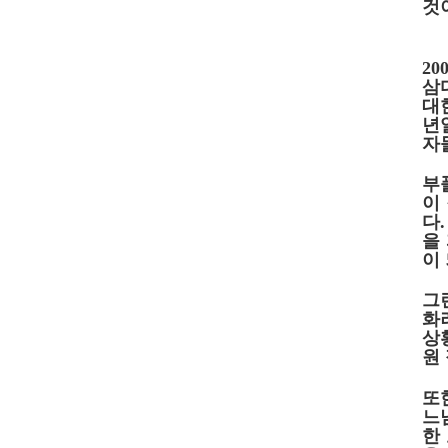
것
20
삼
대
년
자
부
이
다
을
이
그
화
상
원
또
느
한