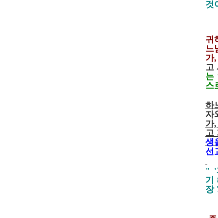
것
귀
느
가
고
는
스
하
자
가
고
생
선
"
기
장