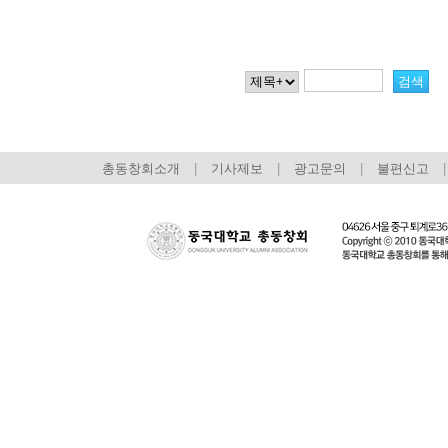
총동창회소개
|
기사제보
|
광고문의
|
불편신고
|
회장 인사말
이사장 인사말
총동창회
상임위원회
임원 현황
모교 소
감사
연혁·사업실적
지부·지
연혁
역대 이사장
언론에 
역대회장
정관
동창회
회칙
결산 공시
포토뉴
회장 및 감사 선임규정
기부금
영상갤
찾아오시는 길