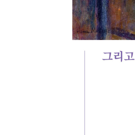
회장 인사말
이사장 인사말
총동창회
상임위원회
임원 현황
모교 소
감사
연혁·사업실적
지부·지
연혁
역대 이사장
언론에 
역대회장
정관
동창회
회칙
결산 공시
포토뉴
회장 및 감사 선임규정
기부금
영상갤
찾아오시는 길