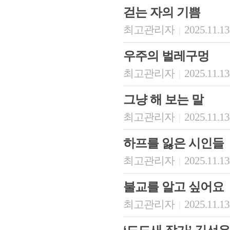
걷는 자의 기쁨
최고관리자
2025.11.13
|
우주의 벌레구멍
최고관리자
2025.11.13
|
그냥 해 보는 말
최고관리자
2025.11.13
|
회장 인사말
이사장 인사말
총동창회
하프를 잃은 시인들
상임위원회
임원 현황
모교 소
감사
연혁·사업실적
지부·지
최고관리자
2025.11.13
|
연혁
역대 이사장
언론에 
역대회장
정관
동창회
불교를 알고 싶어요
회칙
결산 공시
포토뉴
회장 및 감사 선임규정
기부금
영상갤
최고관리자
2025.11.13
|
찾아오시는 길