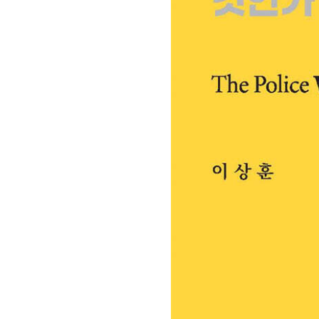
회장 인사말
이사장 인사말
총동창회
상임위원회
임원 현황
모교 소
감사
연혁·사업실적
지부·지
연혁
역대 이사장
언론에 
역대회장
정관
동창회
회칙
결산 공시
포토뉴
회장 및 감사 선임규정
기부금
영상갤
찾아오시는 길