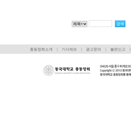
총동창회소개
|
기사제보
|
광고문의
|
불편신고
|
회장 인사말
이사장 인사말
총동창회
상임위원회
임원 현황
모교 소
감사
연혁·사업실적
지부·지
연혁
역대 이사장
언론에 
역대회장
정관
동창회
회칙
결산 공시
포토뉴
회장 및 감사 선임규정
기부금
영상갤
찾아오시는 길