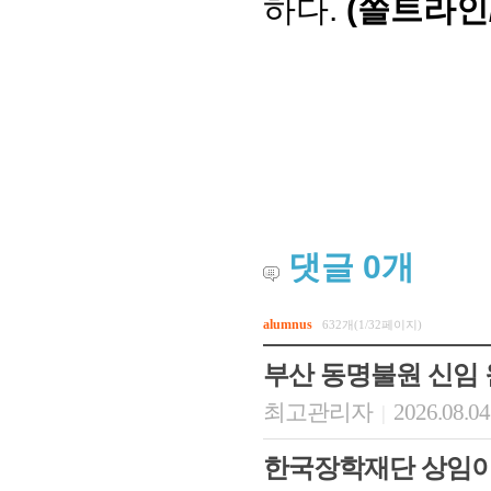
하다.
(쏠트라인
댓글
0
개
alumnus
632개(1/32페이지)
부산 동명불원 신임
최고관리자
2026.08.04
|
한국장학재단 상임이