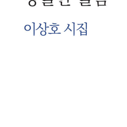
총동창회 소식
동문동정
회
모교 소식
동국의 창
장
지부·지회 소식
동국인 인터뷰
자
언론에 비친 동국
경조사
동창회보
이달의 시
포토뉴스
영상갤러리