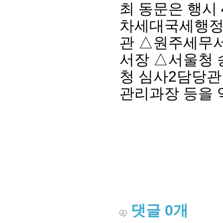
최 동문은 행시
차세대국세행정
관 △원주세무
서장 △서울청 
청 심사2담당관
관리과장 등을 
회장 인사말
이사장 인사말
총동창회
상임위원회
임원 현황
모교 소
감사
연혁·사업실적
지부·지
연혁
역대 이사장
언론에 
역대회장
정관
동창회
회칙
결산 공시
포토뉴
회장 및 감사 선임규정
기부금
영상갤
찾아오시는 길
댓글
0
개