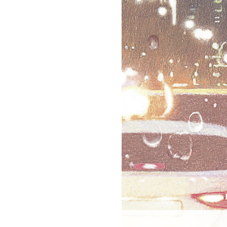
회장 인사말
이사장 인사말
총동창회
상임위원회
임원 현황
모교 소
감사
연혁·사업실적
지부·지
연혁
역대 이사장
언론에 
역대회장
정관
동창회
회칙
결산 공시
포토뉴
회장 및 감사 선임규정
기부금
영상갤
찾아오시는 길