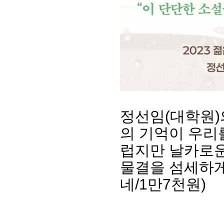
정선임(대학원)
의 기억이 우리
럽지만 날카로운
물결을 섬세하게
네/1만7천원)