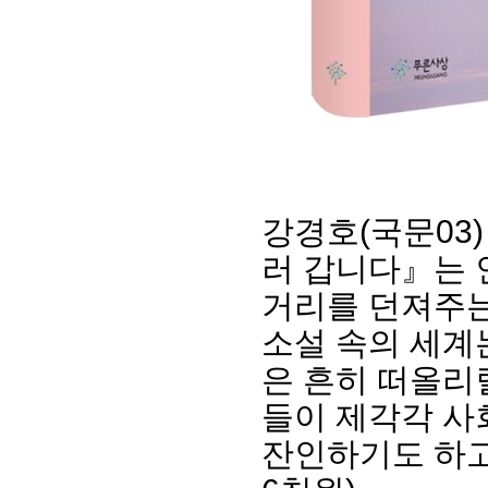
강경호(국문03
러 갑니다』는 
회장 인사말
이사장 인사말
총동창회
거리를 던져주는
상임위원회
임원 현황
모교 소
감사
연혁·사업실적
지부·지
소설 속의 세계
연혁
역대 이사장
언론에 
은 흔히 떠올리
역대회장
정관
동창회
회칙
결산 공시
포토뉴
들이 제각각 사
회장 및 감사 선임규정
기부금
영상갤
잔인하기도 하고
찾아오시는 길