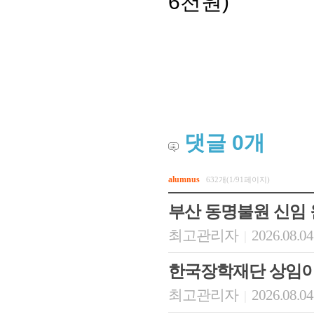
6천원)
댓글
0
개
alumnus
632개(1/91페이지)
부산 동명불원 신임
최고관리자
2026.08.04
|
한국장학재단 상임이
최고관리자
2026.08.04
|