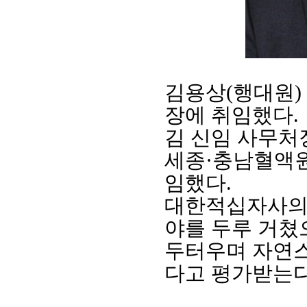
김용상
(
행대원
)
장에 취임했다
.
김 신임 사무
세종
·
충남혈액
회장 인사말
이사장 인사말
총동창회
임했다
.
상임위원회
임원 현황
모교 소
대한적십자사의
감사
연혁·사업실적
지부·지
연혁
역대 이사장
언론에 
야를 두루 거쳤
역대회장
정관
동창회
두터우며 자연
회칙
결산 공시
포토뉴
회장 및 감사 선임규정
기부금
영상갤
다고 평가받는
찾아오시는 길