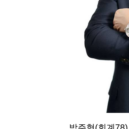
회장 인사말
이사장 인사말
총동창회
상임위원회
임원 현황
모교 소
감사
연혁·사업실적
지부·지
연혁
역대 이사장
언론에 
역대회장
정관
동창회
회칙
결산 공시
포토뉴
회장 및 감사 선임규정
기부금
영상갤
찾아오시는 길
박주형(회계78