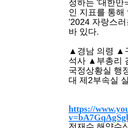
정하는 '대한만국
인 지표를 통해
'2024 자랑
바 있다.
▲경남 의령 ▲
석사 ▲부총리
국정상황실 행
대 제2부속실 실
https://www.yo
v=bA7GqAgSgb
전재수 해양수산