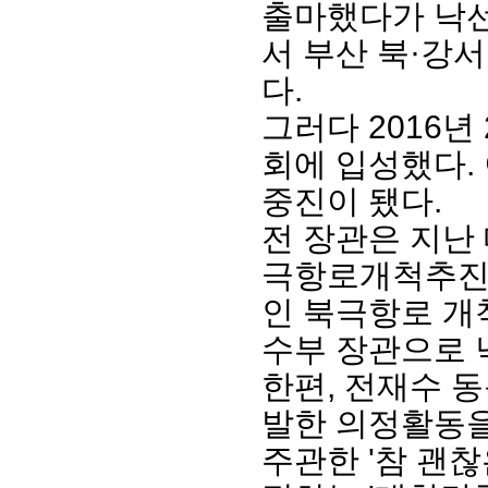
출마했다가 낙선했
서 부산 북·강
다.
그러다 2016년
회에 입성했다. 
중진이 됐다.
전 장관은 지난
극항로개척추진위
인 북극항로 개
수부 장관으로 
한편, 전재수 
발한 의정활동
주관한 '참 괜찮