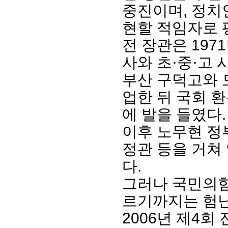
중진이며, 정치
현할 적임자로 
전 장관은 197
사와 초·중·고
부산 구덕고와 
업한 뒤 국회
에 발을 들였다.
이후 노무현 정
정관 등을 거쳐
다.
그러나 국민의힘
르기까지는 험난
2006년 제4