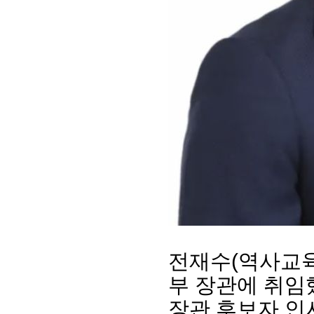
회장 인사말
이사장 인사말
총동창회
상임위원회
임원 현황
모교 소
감사
연혁·사업실적
지부·지
연혁
역대 이사장
언론에 
역대회장
정관
동창회
전재수(역사교육
회칙
결산 공시
포토뉴
회장 및 감사 선임규정
기부금
영상갤
부 장관에 취임
찾아오시는 길
장관 후보자 인