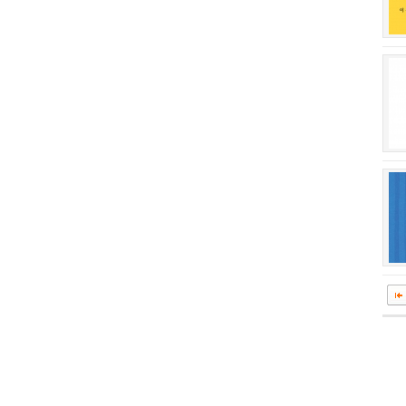
회장 인사말
이사장 인사말
상임위원회
임원 현황
감사
연혁·사업실적
연혁
역대 이사장
역대회장
정관
회칙
결산 공시
회장 및 감사 선임규정
기부금
찾아오시는 길