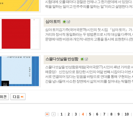
시험대에 오를 때마다 경찰은 언제나 그 한가운데에 서 있었다.
력을 말하는 일이고 민주주의를 말하는 일”이라고 설명한다.저자는 
심야 토끼
심야 토끼김기주(국어국문79) 시인의 첫 시집 『심야 토끼』
거리와 정서적 동일화라는 두 방법론으로 시적 대상을 다루며, 
문명에 대한 비판과 개인적 내면의 고통을 동시에 표현한다. (천
스물다섯살을 반성함
스물다섯살을 반성함윤제림(국어국문77) 시인이 40년 가까운 시
예중앙》 신인상으로 등단한 시인의 여덟 번째 시집이다.이번
총동창회 소식
동문동정
회
서로 연결되어 있다는 믿음을 바탕으로 연대를 통해 구현되는 
간을 넘나들며 사소한 장면에서 삶의 비의를 짚어내는 탁월한 직관,
모교 소식
동국의 창
장
지부·지회 소식
동국인 인터뷰
자
언론에 비친 동국
경조사
동창회보
이달의 시
포토뉴스
1
2
3
4
5
6
7
8
9
10
영상갤러리