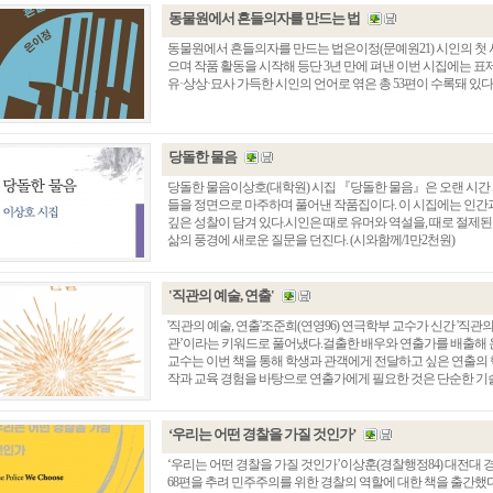
동물원에서 흔들의자를 만드는 법
동물원에서 흔들의자를 만드는 법은이정(문예원21) 시인의 첫 시
으며 작품 활동을 시작해 등단 3년 만에 펴낸 이번 시집에는 표
유·상상·묘사 가득한 시인의 언어로 엮은 총 53편이 수록돼 있다.
당돌한 물음
당돌한 물음이상호(대학원) 시집 『당돌한 물음』은 오랜 시간
들을 정면으로 마주하며 풀어낸 작품집이다. 이 시집에는 인간과 
깊은 성찰이 담겨 있다.시인은 때로 유머와 역설을, 때로 절제된
삶의 풍경에 새로운 질문을 던진다. (시와함께/1만2천원)
'직관의 예술, 연출'
'직관의 예술, 연출'조준희(연영96) 연극학부 교수가 신간 '직관
관’이라는 키워드로 풀어냈다.걸출한 배우와 연출가를 배출해 온
교수는 이번 책을 통해 학생과 관객에게 전달하고 싶은 연출의 
작과 교육 경험을 바탕으로 연출가에게 필요한 것은 단순한 기술을 
‘우리는 어떤 경찰을 가질 것인가’
‘우리는 어떤 경찰을 가질 것인가’이상훈(경찰행정84) 대전대 경
68편을 추려 민주주의를 위한 경찰의 역할에 대한 책을 출간했