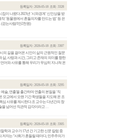
등록일자 : 2026-05-18
조회 : 3328
집이 나왔다.2023년 ‘시와경계’ 신인상을 받
제작 ‘동물원에서 흔들의자를 만드는 법’ 등 은
 (걷는사람/1만2천원)
등록일자 : 2026-05-18
조회 : 3307
 시의 길을 걸어온 시인이 삶의 근원적인 질문
삶, 사랑과 시간, 그리고 존재의 의미를 향한
 언어와 사유를 통해 우리가 무심히 지나쳐 온
등록일자 : 2026-05-18
조회 : 3295
의 예술, 연출'을 출간하며 연출의 본질을 ‘직
 모교에서 오랜 기간 학생들을 지도해 온 조
핵심 사유를 제시한다.조 교수는 다년간의 창
넘어선 직관적 감각이라고 . . .
등록일자 : 2026-05-18
조회 : 3305
찰학과 교수가 17년 간 기고한 신문 칼럼 중
다.저자는 “사회가 흔들릴 때마다, 민주주의가