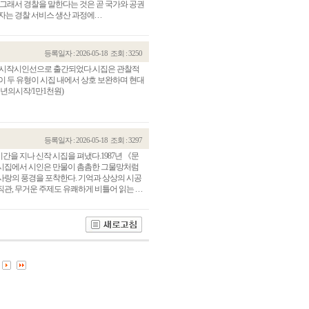
 그래서 경찰을 말한다는 것은 곧 국가와 공권
경찰 서비스 생산 과정에. . .
등록일자 : 2026-05-18
조회 : 3250
가 시작시인선으로 출간되었다.시집은 관찰적
이 두 유형이 시집 내에서 상호 보완하며 현대
년의시작/1만1천원)
등록일자 : 2026-05-18
조회 : 3297
간을 지나 신작 시집을 펴냈다.1987년 《문
 시집에서 시인은 만물이 촘촘한 그물망처럼
관건립기금 기부자
공지사항
사랑의 풍경을 포착한다. 기억과 상상의 시공
 무거운 주제도 유쾌하게 비틀어 읽는 . . .
학발전기금 기부자
자유게시판
랑스러운 동국인
회비·장학기금 안내
연락처 수정
동국의료원 혜택
만해마을 할인 혜택
지부지회 링크
동문기업 링크