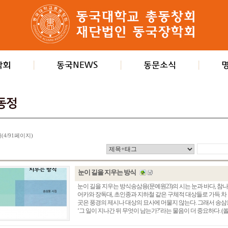
개(4/91페이지)
눈이 길을 지우는 방식
눈이 길을 지우는 방식송삼용(문예원23)의 시는 눈과 바다, 참나
어카와 장독대, 초인종과 지하철 같은 구체적 대상들로 가득 차
곳은 풍경의 제시나 대상의 묘사에 머물지 않는다. 그래서 송삼
‘그 일이 지나간 뒤 무엇이 남는가?’라는 물음이 더 중요하다. (쏠트라