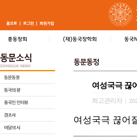
여성국극 끊
최고관리자
|
202
여성국극 끊어