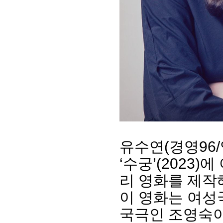
회장 인사말
이사장 인사말
총동창회
상임위원회
임원 현황
모교 소
유수연(경영96
감사
연혁·사업실적
지부·지
‘수궁’(2023
연혁
역대 이사장
언론에 
역대회장
정관
동창회
리 영화를 제작
회칙
결산 공시
포토뉴
이 영화는 여성
회장 및 감사 선임규정
기부금
영상갤
찾아오시는 길
국극인 조영숙이