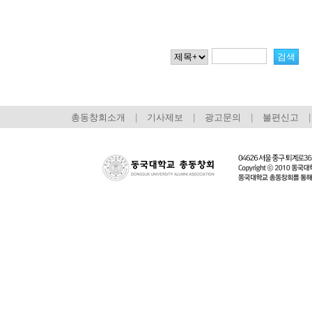
총동창회소개
|
기사제보
|
광고문의
|
불편신고
|
회장 인사말
이사장 인사말
총동창회
상임위원회
임원 현황
모교 소
감사
연혁·사업실적
지부·지
연혁
역대 이사장
언론에 
역대회장
정관
동창회
회칙
결산 공시
포토뉴
회장 및 감사 선임규정
기부금
영상갤
찾아오시는 길