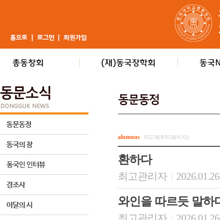
alumnus
632개(8/91페이지)
환하다
최고관리자
2026.01.26
|
와인을 따르듯 말하
최고관리자
2026.01.26
|