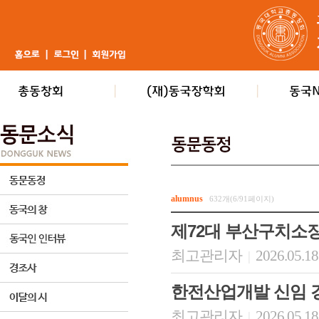
alumnus
632개(6/91페이지)
제72대 부산구치소
최고관리자
2026.05.18
|
한전산업개발 신임
최고관리자
2026.05.18
|