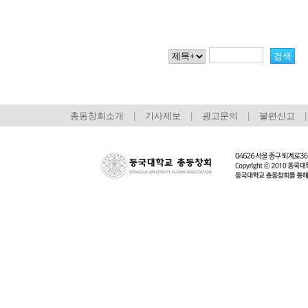
총동창회소개
|
기사제보
|
광고문의
|
불편신고
|
회장 인사말
이사장 인사말
총동창회
상임위원회
임원 현황
모교 소
감사
연혁·사업실적
지부·지
연혁
역대 이사장
언론에 
역대회장
정관
동창회
회칙
결산 공시
포토뉴
회장 및 감사 선임규정
기부금
영상갤
찾아오시는 길