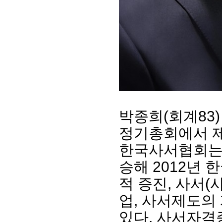
박종희(회계83
회장 인사말
이사장 인사말
총동창회
정기총회에서 제
상임위원회
임원 현황
모교 소
한국사서협회는 
감사
연혁·사업실적
지부·지
연혁
역대 이사장
언론에 
승해 2012년
역대회장
정관
동창회
적 증진, 사서(
회칙
결산 공시
포토뉴
회장 및 감사 선임규정
기부금
영상갤
업, 사서제도의
찾아오시는 길
있다. 사서자격