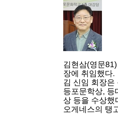
김현삼(영문81
장에 취임했다.
김 신임 회장은 
등포문학상, 등
상 등을 수상했다
오게네스의 탱고