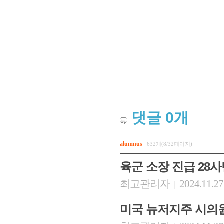
댓글
0
개
회장 인사말
이사장 인사말
총동창회
상임위원회
임원 현황
모교 소
alumnus
632개(8/32페이지)
감사
연혁·사업실적
지부·지
연혁
역대 이사장
언론에 
육군 소장 진급 28
역대회장
정관
동창회
최고관리자
2024.11.27
|
회칙
결산 공시
포토뉴
회장 및 감사 선임규정
기부금
영상갤
찾아오시는 길
미국 뉴저지주 시의