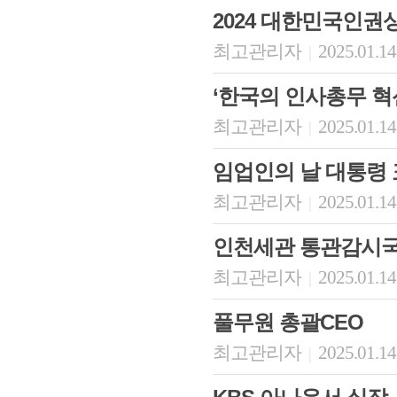
2024 대한민국인권
최고관리자
2025.01.14
|
‘한국의 인사총무 혁
최고관리자
2025.01.14
|
임업인의 날 대통령 
최고관리자
2025.01.14
|
회장 인사말
이사장 인사말
총동창회
인천세관 통관감시
상임위원회
임원 현황
모교 소
감사
연혁·사업실적
지부·지
최고관리자
2025.01.14
|
연혁
역대 이사장
언론에 
역대회장
정관
동창회
풀무원 총괄CEO
회칙
결산 공시
포토뉴
회장 및 감사 선임규정
기부금
영상갤
최고관리자
2025.01.14
|
찾아오시는 길