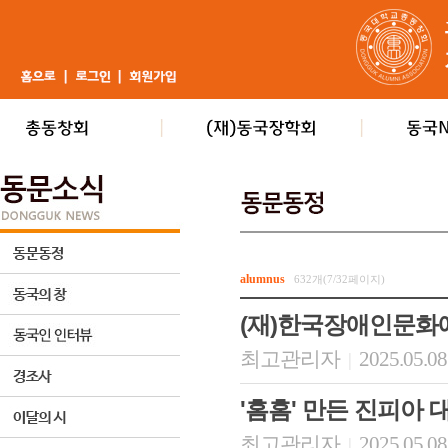
alumnus
632개(7/32페이지)
(재)한국장애인문화
최고관리자
2025.05.08
|
'홈홈' 만든 진피아 
최고관리자
2025.05.08
|