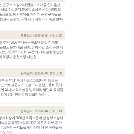
이션연구소 소장이 대한불교조계종 한마음선
수상을 수상했다.묘공학술상은 선학(禪學) 및
술상으로, 박사학위를 가진 전문 연구자들을
행선사 관련 연구의 지식 지형과 시계열 변화-
등록일자 : 2026-08-04
조회 : 125
 주관 ‘2026 춘계공동학술대회 및 정책포
돌보고 문화예술 진흥, 장학사업, 소상공인 지
 경영 중 특히 ‘사회’ 부문의 가치 실현에 앞장
회장과 춘천사랑 시민협. . .
등록일자 : 2026-08-04
조회 : 136
김문수 문학상’ 수상자로 선정됐다.이 동문은
를 정면으로 다룬 대하소설 『대관령』을 비롯해
한 역사·사회소설을 발표하며 평단과 독자들
이 있는 인문학적 성찰이 녹아. . .
등록일자 : 2026-08-04
조회 : 149
 명예회장이 2026년 호국보훈의 달 정부포상식
 학생들을 경무대(청와대)로 이끈 지휘부 중 한
4.19혁명 동지들을 뒷바라지 해 온 공적을 높
 대상. . .