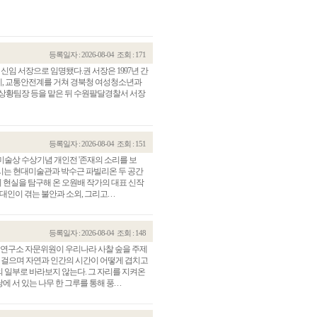
등록일자 : 2026-08-04
조회 : 171
임 서장으로 임명됐다.권 서장은 1997년 간
계, 교통안전계를 거쳐 경북청 여성청소년과
합상황팀장 등을 맡은 뒤 수원팔달경찰서 서장
등록일자 : 2026-08-04
조회 : 151
근미술상 수상기념 개인전 '존재의 소리를 보
시는 현대미술관과 박수근 파빌리온 두 공간
관건립기금 기부자
공지사항
대의 현실을 탐구해 온 오원배 작가의 대표 신작
이 겪는 불안과 소외, 그리고. . .
학발전기금 기부자
자유게시판
랑스러운 동국인
회비·장학기금 안내
연락처 수정
등록일자 : 2026-08-04
조회 : 148
동국의료원 혜택
찰림연구소 자문위원이 우리나라 사찰 숲을 주제
만해마을 할인 혜택
라 걸으며 자연과 인간의 시간이 어떻게 겹치고
 일부로 바라보지 않는다. 그 자리를 지켜온
지부지회 링크
 있는 나무 한 그루를 통해 풍. . .
동문기업 링크