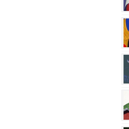
회장 인사말
이사장 인사말
상임위원회
임원 현황
감사
연혁·사업실적
연혁
역대 이사장
역대회장
정관
회칙
결산 공시
회장 및 감사 선임규정
기부금
찾아오시는 길