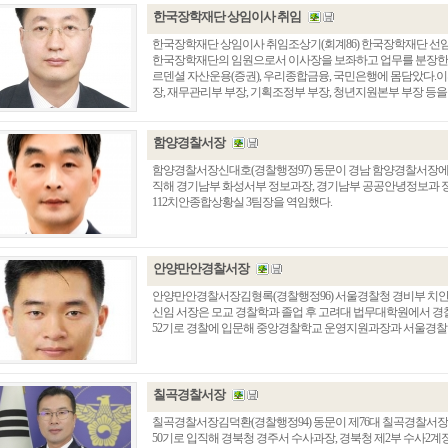
한국장학재단 상임이사 취임
한국장학재단 상임이사 취임조상기(회계86) 한국장학재단 
한국장학재단의 임원으로서 이사장을 보좌하고 업무를 분장한다. 
르덴셜 자산운용(증권), 우리종합금융, 국민은행에 몸담았다
장, 재무관리부 부장, 기획조정부 부장, 청년지원본부 부장 등을
함양경찰서장
함양경찰서장신대호(경찰행정97) 동문이 경남 함양경찰서장에 
직해 경기남부 화성서부 정보과장, 경기남부 공공안녕정보과 정
112치안종합상황실 3팀장을 역임했다.
안양만안경찰서장
안양만안경찰서장김형록(경찰행정96) 서울경찰청 경비부 치
신임 서장은 모교 경찰학과 졸업 후 고려대 법무대학원에서 경
52기로 경찰에 입문해 중앙경찰학교 운영지원과장과 서울경찰
칠곡경찰서장
칠곡경찰서장김덕환(경찰행정94) 동문이 제76대 칠곡경찰서장이
50기로 입직해 경북청 경주서 수사과장, 경북청 제2부 수사2계