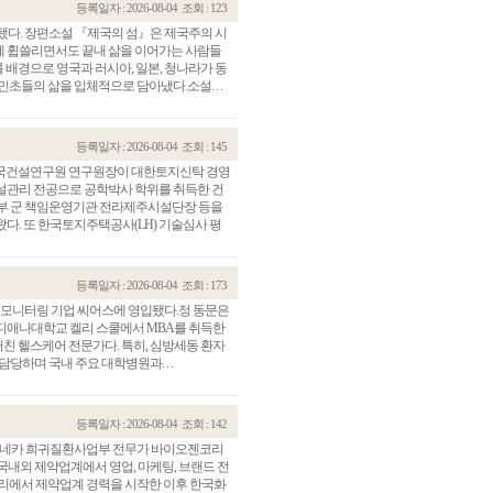
등록일자 : 2026-08-04
조회 : 123
간됐다. 장편소설 『제국의 섬』은 제국주의 시
에 휩쓸리면서도 끝내 삶을 이어가는 사람들
를 배경으로 영국과 러시아, 일본, 청나라가 동
초들의 삶을 입체적으로 담아냈다.소설. . .
등록일자 : 2026-08-04
조회 : 145
한국건설연구원 연구원장이 대한토지신탁 경영
설관리 전공으로 공학박사 학위를 취득한 건
방부 군 책임운영기관 전라제주시설단장 등을
다. 또 한국토지주택공사(LH) 기술심사 평
등록일자 : 2026-08-04
조회 : 173
단 모니터링 기업 씨어스에 영입됐다.정 동문은
디애나대학교 켈리 스쿨에서 MBA를 취득한
거친 헬스케어 전문가다. 특히, 심방세동 환자
당하며 국내 주요 대학병원과. . .
등록일자 : 2026-08-04
조회 : 142
제네카 희귀질환사업부 전무가 바이오젠코리
국내외 제약업계에서 영업, 마케팅, 브랜드 전
릴리에서 제약업계 경력을 시작한 이후 한국화