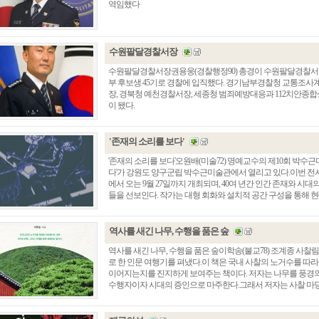
역임했다
수원팔달경찰서장
수원팔달경찰서장권용웅(경찰행정90) 총경이 수원팔달경찰서 신
부 후보생 45기로 경찰에 입직했다. 경기남부경찰청 교통조사
장, 경북청 예천경찰서장, 세종청 범죄예방대응과 112치안종
이 됐다.
'존재의 소리를 보다'
'존재의 소리를 보다'오원배(미술72) 명예교수의 제10회 박수
다'가 강원도 양구군립 박수근미술관에서 열리고 있다.이번 전
총동창회 소식
동문동정
회
에서 오는 9월 27일까지 개최되며, 40여 년간 인간 존재와 시
들을 선보인다. 작가는 대형 회화와 설치적 공간 구성을 통해 현대인
모교 소식
동국의 창
장
지부·지회 소식
동국인 인터뷰
자
언론에 비친 동국
경조사
역사를 새긴 나무, 수행을 품은 숲
동창회보
이달의 시
역사를 새긴 나무, 수행을 품은 숲이학송(불교78) 조계종 사
포토뉴스
로 한 인문 여행기를 펴냈다.이 책은 국내 사찰의 노거수를 따
이어지는지를 진지하게 보여주는 책이다. 저자는 나무를 풍경의
영상갤러리
수행자이자 시대의 증인으로 마주한다.그래서 저자는 사찰 마당에 서