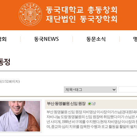
개(1/32페이지)
부산 동명불원 신임 원장
부산 동명불원 신임 원장 자비명상 이사장 마가스님(경대원14)
자비나눔 도량 동명불원의 신임 원장에 취임했다.마가 스님은 서
년 사미계, 1988년 비구계를 수지했다.현재 자비명상 이사장
며, 종교와 심리 치유를 접목한 수행과 포교 활동을 활발히 펼치