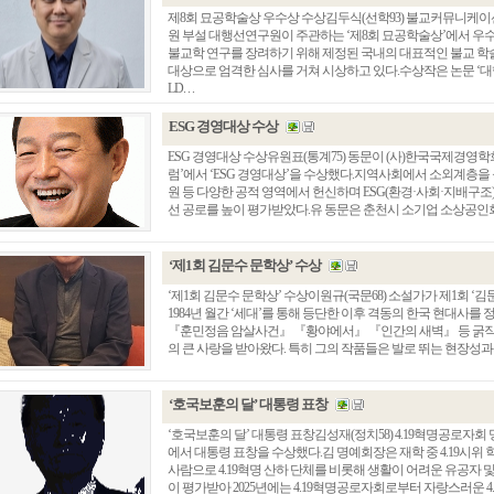
제8회 묘공학술상 우수상 수상김두식(선학93) 불교커뮤니케
원 부설 대행선연구원이 주관하는 ‘제8회 묘공학술상’에서 우
불교학 연구를 장려하기 위해 제정된 국내의 대표적인 불교 학
대상으로 엄격한 심사를 거쳐 시상하고 있다.수상작은 논문 ‘대
LD. . .
ESG 경영대상 수상
ESG 경영대상 수상유원표(통계75) 동문이 (사)한국국제경영학회
럼’에서 ‘ESG 경영대상’을 수상했다.지역사회에서 소외계층을 
원 등 다양한 공적 영역에서 헌신하며 ESG(환경·사회·지배구조)
선 공로를 높이 평가받았다.유 동문은 춘천시 소기업 소상공인회 
‘제1회 김문수 문학상’ 수상
‘제1회 김문수 문학상’ 수상이원규(국문68) 소설가가 제1회 ‘
1984년 월간 ‘세대’를 통해 등단한 이후 격동의 한국 현대사
『훈민정음 암살사건』 『황야에서』 『인간의 새벽』 등 굵직
의 큰 사랑을 받아왔다. 특히 그의 작품들은 발로 뛰는 현장성과 깊
‘호국보훈의 달’ 대통령 표창
‘호국보훈의 달’ 대통령 표창김성재(정치58) 4.19혁명공로자회
에서 대통령 표창을 수상했다.김 명예회장은 재학 중 4.19시위
사람으로 4.19혁명 산하 단체를 비롯해 생활이 어려운 유공자 및 
이 평가받아 2025년에는 4.19혁명공로자회로부터 자랑스러운 4.19인