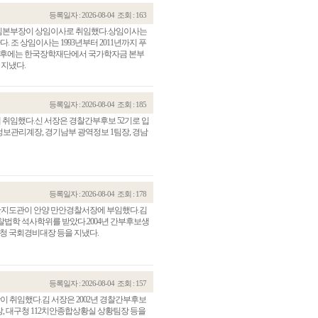
등록일자 : 2026-08-04
조회 : 163
선임본부장이 상임이사로 취임했다.상임이사는
조 상임이사는 1993년부터 2011년까지 푸
.이후에는 한국장학재단에서 국가학자금 본부
 지냈다.
등록일자 : 2026-08-04
조회 : 185
취임했다.신 서장은 경찰간부후보 52기로 입
보관리계장, 경기남부 광역정보 1팀장, 경남
등록일자 : 2026-08-04
조회 : 178
안지도관이 안양 만안경찰서장에 부임했다.김
찰법학 석사학위를 받았다.2004년 간부후보생
청 국회경비대장 등을 지냈다.
등록일자 : 2026-08-04
조회 : 157
 취임했다.김 서장은 2002년 경찰간부후보
장, 대구청 112치안종합상황실 상황팀장 등을