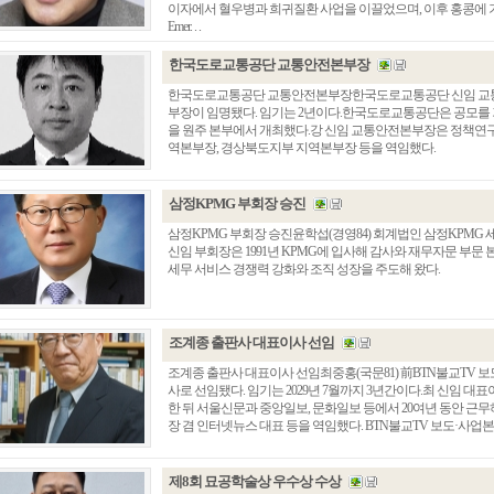
이자에서 혈우병과 희귀질환 사업을 이끌었으며, 이후 홍콩에 
Emer. . .
한국도로교통공단 교통안전본부장
한국도로교통공단 교통안전본부장한국도로교통공단 신임 교통안
부장이 임명됐다. 임기는 2년이다.한국도로교통공단은 공모를 
을 원주 본부에서 개최했다.강 신임 교통안전본부장은 정책연
역본부장, 경상북도지부 지역본부장 등을 역임했다.
삼정KPMG 부회장 승진
삼정KPMG 부회장 승진윤학섭(경영84) 회계법인 삼정KPM
신임 부회장은 1991년 KPMG에 입사해 감사와 재무자문 부문
세무 서비스 경쟁력 강화와 조직 성장을 주도해 왔다.
조계종 출판사 대표이사 선임
조계종 출판사 대표이사 선임최중홍(국문81) 前BTN불교TV
사로 선임됐다. 임기는 2029년 7월까지 3년간이다.최 신임 대
한 뒤 서울신문과 중앙일보, 문화일보 등에서 20여년 동안 근
장 겸 인터넷뉴스 대표 등을 역임했다. BTN불교TV 보도·사업본부장
제8회 묘공학술상 우수상 수상