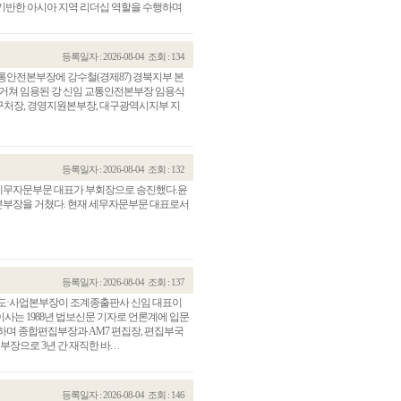
기반한 아시아 지역 리더십 역할을 수행하며
등록일자 : 2026-08-04
조회 : 134
전본부장에 강수철(경제87) 경북지부 본
거쳐 임용된 강 신임 교통안전본부장 임용식
구처장, 경영지원본부장, 대구광역시지부 지
등록일자 : 2026-08-04
조회 : 132
G 세무자문부문 대표가 부회장으로 승진했다.윤
 본부장을 거쳤다. 현재 세무자문부문 대표로서
등록일자 : 2026-08-04
조회 : 137
 보도·사업본부장이 조계종출판사 신임 대표이
표이사는 1988년 법보신문 기자로 언론계에 입문
무하며 종합편집부장과 AM7 편집장, 편집부국
으로 3년 간 재직한 바. . .
등록일자 : 2026-08-04
조회 : 146