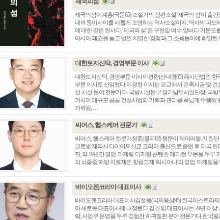
제국의섬
제국의섬이계홍(국문65) 소설가의 장편소설 '제국의 섬'이 출
대의 동아시아를 새롭게 조명하는 역사소설이자, 역사의 파도
에 대한 깊은 헌사다.‘제국의 섬’은 구한말 여수 앞바다 거문도
아시아 패권을 놓고 벌인 치열한 경쟁과 그 소용돌이에 휘말린 민
대한토지신탁, 경영부문 이사
대한토지신탁, 경영부문 이사이경한(산대원05) 前사단법인 
부문 이사로 선임됐다.이경한 이사는 모교에서 건축시공 및 건
설·시설 분야 전문가다. 국방시설본부 경기남부시설단장, 국
거치며 대규모 공공 건설사업의 기획과 관리를 폭넓게 수행해 왔
가위원, . . .
씨어스, 헬스케어 전문가
씨어스, 헬스케어 전문가정훈(물리02) 동문이 웨어러블 AI 진
글로벌 제약사 다이이찌산쿄 코리아 출신으로 졸업 후 미국 인
뒤, 약 19년간 영업·마케팅·디지털 콘텐츠·메디컬 부문을 두루 
의 뇌졸중 예방 치료제인 항응고제 '릭시아나'의 영업·마케팅을 담
바이오젠코리아 대표이사
바이오젠코리아 대표이사김철웅(국제통상95) 한국아스트라
아 새로운 대표이사에 내정됐다.김 신임 대표이사는 20년 이상 
략, 사업부 운영을 두루 경험한 희귀질환 분야 전문가다.한국