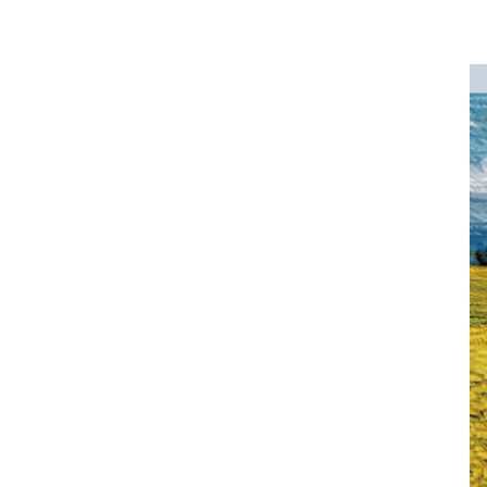
회장 인사말
이사장 인사말
상임위원회
임원 현황
감사
연혁·사업실적
연혁
역대 이사장
역대회장
정관
회칙
결산 공시
회장 및 감사 선임규정
기부금
찾아오시는 길