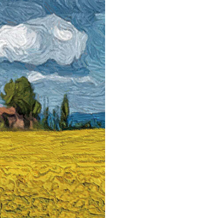
관건립기금 기부자
공지사항
학발전기금 기부자
자유게시판
랑스러운 동국인
회비·장학기금 안내
연락처 수정
동국의료원 혜택
만해마을 할인 혜택
지부지회 링크
동문기업 링크