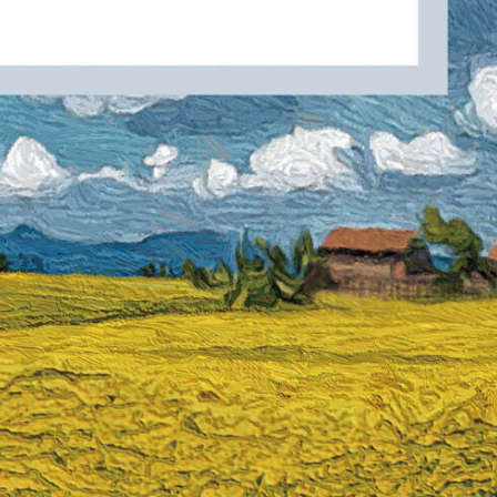
총동창회 소식
동문동정
회
모교 소식
동국의 창
장
지부·지회 소식
동국인 인터뷰
자
언론에 비친 동국
경조사
동창회보
이달의 시
포토뉴스
영상갤러리