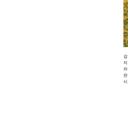
강
지
자
잔
시