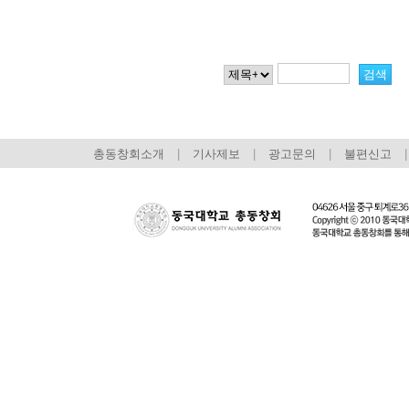
총동창회소개
|
기사제보
|
광고문의
|
불편신고
|
회장 인사말
이사장 인사말
총동창회
상임위원회
임원 현황
모교 소
감사
연혁·사업실적
지부·지
연혁
역대 이사장
언론에 
역대회장
정관
동창회
회칙
결산 공시
포토뉴
회장 및 감사 선임규정
기부금
영상갤
찾아오시는 길