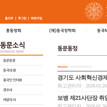
alumnus
632개(9/91페이지)
경기도 사회혁신경
최고관리자
2026.01.26
|
보병 제21사단장 취
최고관리자
2026.01.26
|