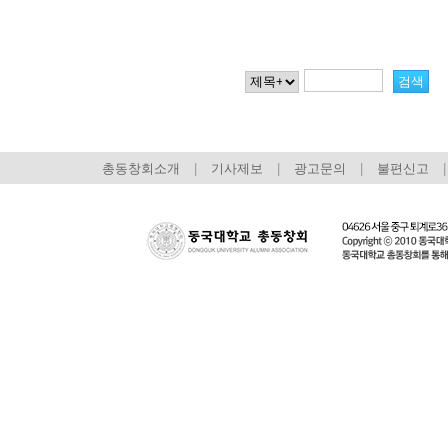
총동창회소개
|
기사제보
|
광고문의
|
불편신고
|
회장 인사말
이사장 인사말
총동창회
상임위원회
임원 현황
모교 소
감사
연혁·사업실적
지부·지
연혁
역대 이사장
언론에 
역대회장
정관
동창회
회칙
결산 공시
포토뉴
회장 및 감사 선임규정
기부금
영상갤
찾아오시는 길