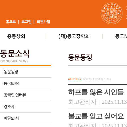
alumnus
632개(11/91페이지)
하프를 잃은 시인들
최고관리자
2025.11.13
|
불교를 알고 싶어요
최고관리자
2025.11.13
|