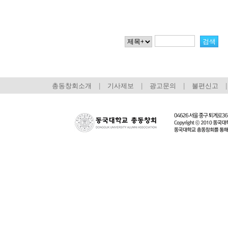
총동창회소개
|
기사제보
|
광고문의
|
불편신고
|
회장 인사말
이사장 인사말
총동창회
상임위원회
임원 현황
모교 소
감사
연혁·사업실적
지부·지
연혁
역대 이사장
언론에 
역대회장
정관
동창회
회칙
결산 공시
포토뉴
회장 및 감사 선임규정
기부금
영상갤
찾아오시는 길