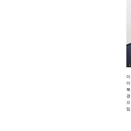
이
이
북
경
으
임